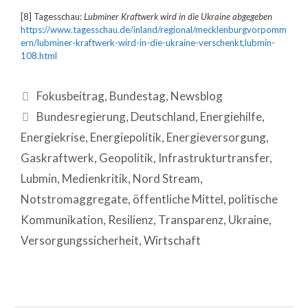
[8] Tagesschau:
Lubminer Kraftwerk wird in die Ukraine abgegeben
https://www.tagesschau.de/inland/regional/mecklenburgvorpomm
ern/lubminer-kraftwerk-wird-in-die-ukraine-verschenkt,lubmin-
108.html
Fokusbeitrag
,
Bundestag
,
Newsblog
Bundesregierung
,
Deutschland
,
Energiehilfe
,
Energiekrise
,
Energiepolitik
,
Energieversorgung
,
Gaskraftwerk
,
Geopolitik
,
Infrastrukturtransfer
,
Lubmin
,
Medienkritik
,
Nord Stream
,
Notstromaggregate
,
öffentliche Mittel
,
politische
Kommunikation
,
Resilienz
,
Transparenz
,
Ukraine
,
Versorgungssicherheit
,
Wirtschaft