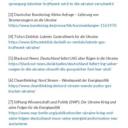
sprengung-lubminer-kraftwerk-wird-in-die-ukraine-verschenkt/
[3] Deutscher Bundestag:
Kleine Anfrage – Lieferung von
Stromerzeugern an die Ukraine
https://www.bundestag.de/presse/hib/kurzmeldungen-1161970
[4] Tichys Einblick:
Lubmin: Gaskraftwerk für die Ukraine
https://www.tichyseinblick.de/daili-es-sentials/lubmin-gas-
kraftwerk-ukraine/
[5] Blackout News:
Deutschland liefert LNG über Rügen in die Ukraine
https://blackout-news.de/aktuelles/deutschland-liefert-lng-ueber-
ruegen-in-die-ukraine-obwohl-die-gasspeicher-fast-leer-sind/
[6] Cleanthinking:
Nord Stream – Wendepunkt der Energiepolitik
https://www.cleanthinking.de/nord-stream-wende-putins-gas-
knoten-ukraine/
[7] Stiftung Wissenschaft und Politik (SWP):
Der Ukraine-Krieg und
seine Folgen für die Energiepolitik
https://www.swp-berlin.org/publikation/der-ukraine-krieg-und-
seine-folgen-deutschland-muss-seine-energietransformation-neu-
austarieren