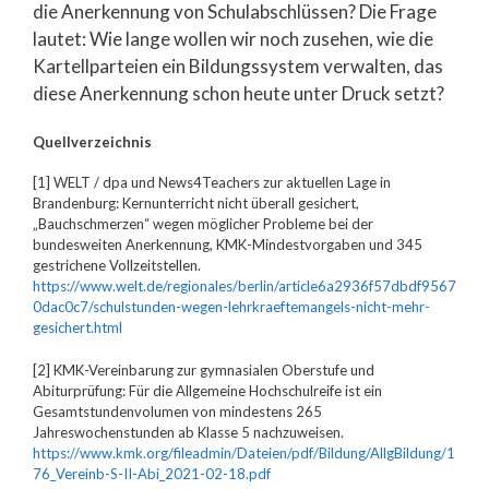
die Anerkennung von Schulabschlüssen? Die Frage
lautet: Wie lange wollen wir noch zusehen, wie die
Kartellparteien ein Bildungssystem verwalten, das
diese Anerkennung schon heute unter Druck setzt?
Quellverzeichnis
[1] WELT / dpa und News4Teachers zur aktuellen Lage in
Brandenburg: Kernunterricht nicht überall gesichert,
„Bauchschmerzen“ wegen möglicher Probleme bei der
bundesweiten Anerkennung, KMK-Mindestvorgaben und 345
gestrichene Vollzeitstellen.
https://www.welt.de/regionales/berlin/article6a2936f57dbdf9567
0dac0c7/schulstunden-wegen-lehrkraeftemangels-nicht-mehr-
gesichert.html
[2] KMK-Vereinbarung zur gymnasialen Oberstufe und
Abiturprüfung: Für die Allgemeine Hochschulreife ist ein
Gesamtstundenvolumen von mindestens 265
Jahreswochenstunden ab Klasse 5 nachzuweisen.
https://www.kmk.org/fileadmin/Dateien/pdf/Bildung/AllgBildung/1
76_Vereinb-S-II-Abi_2021-02-18.pdf