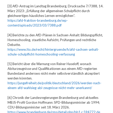
[3] AfD-Antrag im Landtag Brandenburg, Drucksache 7/7388, 14.
März 2023: „Erfüllung der allgemeinen Schulpflicht durch
gleichwertiges häusliches Lernen ermöglichen“.
https://afd-fraktion-brandenburg.de/wp-
content/uploads/2023/03/7388.pdf
[4] Berichte zu den AfD-Plänen in Sachsen-Anhalt: Bildungspflicht,
Homeschooling, staatliche Aufsicht, Prüfungen und rechtliche
Debatte.
https://www.lto.de/recht/hintergruende/h/afd-sachsen-anhalt-
schule-schulplficht-homeschooling-verfassung
[5] Bericht über die Warnung von Reiner Haseloff, wonach
Abiturzeugnisse und Qualifikationen aus einem AfD-regierten
Bundesland anderswo nicht mehr selbstverständlich akzeptiert
werden könnten.
https://jungefreiheit.de/politik/deutschland/2026/werden-nach-
einem-afd-wahlsieg-abi-zeugnisse-nicht-mehr-anerkannt/
[6] Chronik der Landesregierungen Brandenburg und aktuelles
MBJS-Profil Gordon Hoffmann: SPD-Bildungsminister ab 1994;
CDU-Bildungsminister seit 18. März 2026.
https://www.brandenburg.de/cms/detail.php/bb1.c.594772.de