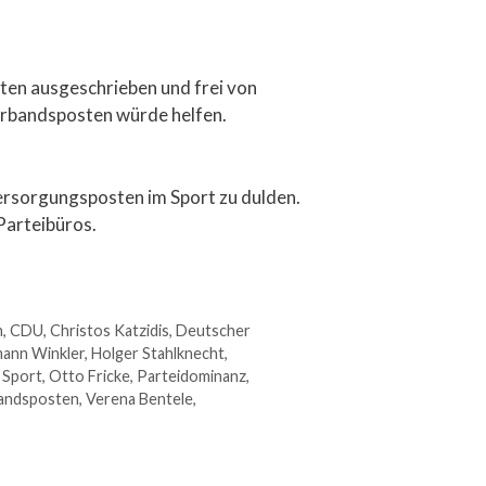
sten ausgeschrieben und frei von
erbandsposten würde helfen.
Versorgungsposten im Sport zu dulden.
 Parteibüros.
n
,
CDU
,
Christos Katzidis
,
Deutscher
ann Winkler
,
Holger Stahlknecht
,
 Sport
,
Otto Fricke
,
Parteidominanz
,
andsposten
,
Verena Bentele
,