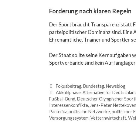
Forderung nach klaren Regeln
Der Sport braucht Transparenz statt F
parteipolitischer Dominanz sind. Ein
Ehrenamtliche, Trainer und Sportler s
Der Staat sollte seine Kernaufgaben w
Sportverbände sind kein Auffanglager f
Fokusbeitrag
,
Bundestag
,
Newsblog
Abkühlphase
,
Alternative für Deutschlan
Fußball-Bund
,
Deutscher Olympischer Spor
Interessenkonflikte
,
Jens-Peter Nettekove
Parteifilz
,
politische Netzwerke
,
politischer E
Versorgungssystem
,
Vetternwirtschaft
,
Wei