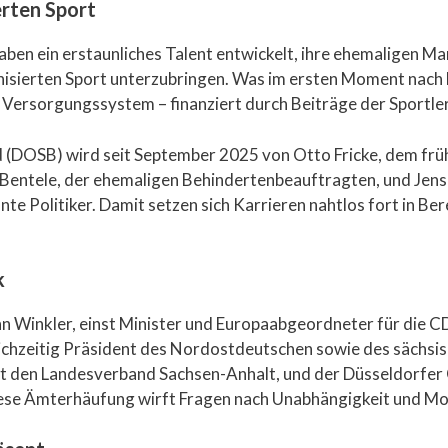
erten Sport
 haben ein erstaunliches Talent entwickelt, ihre ehemaligen 
nisierten Sport unterzubringen. Was im ersten Moment nach 
Versorgungssystem – finanziert durch Beiträge der Sportler
(DOSB) wird seit September 2025 von Otto Fricke, dem früh
a Bentele, der ehemaligen Behindertenbeauftragten, und Je
e Politiker. Damit setzen sich Karrieren nahtlos fort in Ber
k
nn Winkler, einst Minister und Europaabgeordneter für die C
ichzeitig Präsident des Nordostdeutschen sowie des sächsis
rt den Landesverband Sachsen-Anhalt, und der Düsseldorfe
iese Ämterhäufung wirft Fragen nach Unabhängigkeit und Mot