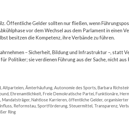
ilz. Öffentliche Gelder sollten nur fließen, wenn Führungspo
e Abkühlphase vor dem Wechsel aus dem Parlament in einen V
elbst besitzen die Kompetenz, ihre Verbände zu führen.
ahrnehmen – Sicherheit, Bildung und Infrastruktur –, statt 
ür Politiker; sie verdienen Führung aus der Sache, nicht aus
d
,
Altparteien
,
Ämterhäufung
,
Autonomie des Sports
,
Barbara Richstei
tbund
,
Ehrenamtlichkeit
,
Freie Demokratische Partei
,
Funktionäre
,
Herm
n
,
Mandatsträger
,
Nahtlose Karrieren
,
öffentliche Gelder
,
organisierter
influss
,
Reformstau
,
Sportförderung
,
Steuermittel
,
Transparenz
,
Verb
ßer Ring