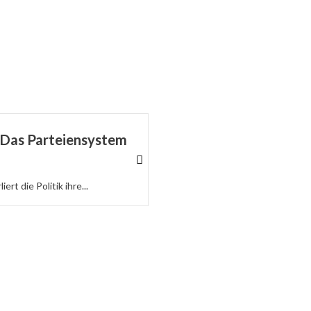
: Das Parteiensystem
Staatsversagen beim 
Berlin
ert die Politik ihre...
Wer die Ursachen leugnet, macht
Mehr dazu