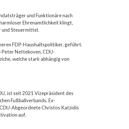
Mandatsträger und Funktionäre nach
harmloser Ehrenamtlichkeit klingt,
 und Steuermittel.
eren FDP-Haushaltspolitiker, geführt.
ns-Peter Nettekoven, CDU-
eiche, welche stark abhängig von
DU, ist seit 2021 Vizepräsident des
chen Fußballverbands. Ex-
r CDU-Abgeordnete Christos Katzidis
ivation auf.