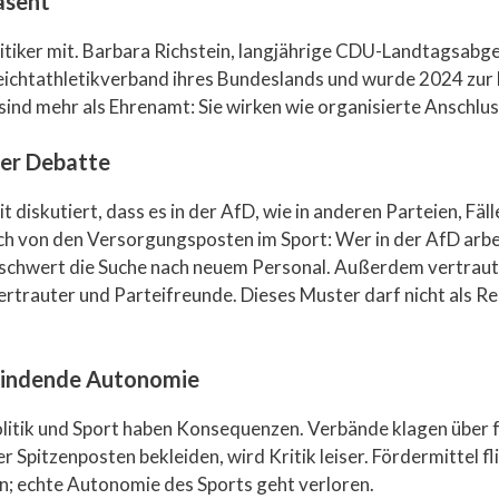
äsent
litiker mit. Barbara Richstein, langjährige CDU-Landtagsab
n Leichtathletikverband ihres Bundeslands und wurde 2024 z
sind mehr als Ehrenamt: Sie wirken wie organisierte Anschl
der Debatte
t diskutiert, dass es in der AfD, wie in anderen Parteien, Fäl
h von den Versorgungsposten im Sport: Wer in der AfD arbei
erschwert die Suche nach neuem Personal. Außerdem vertraut 
 Vertrauter und Parteifreunde. Dieses Muster darf nicht als 
windende Autonomie
litik und Sport haben Konsequenzen. Verbände klagen über 
Spitzenposten bekleiden, wird Kritik leiser. Fördermittel fli
n; echte Autonomie des Sports geht verloren.