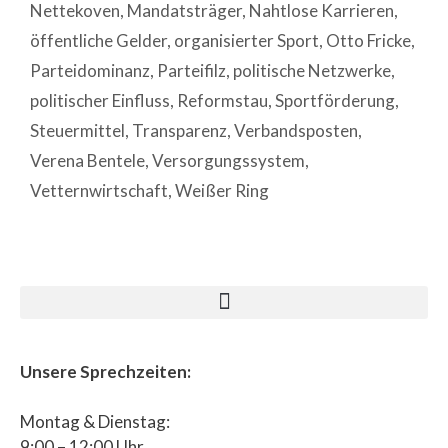
Nettekoven
,
Mandatsträger
,
Nahtlose Karrieren
,
öffentliche Gelder
,
organisierter Sport
,
Otto Fricke
,
Parteidominanz
,
Parteifilz
,
politische Netzwerke
,
politischer Einfluss
,
Reformstau
,
Sportförderung
,
Steuermittel
,
Transparenz
,
Verbandsposten
,
Verena Bentele
,
Versorgungssystem
,
Vetternwirtschaft
,
Weißer Ring
Unsere Sprechzeiten:
Montag & Dienstag:
9:00 – 12:00 Uhr