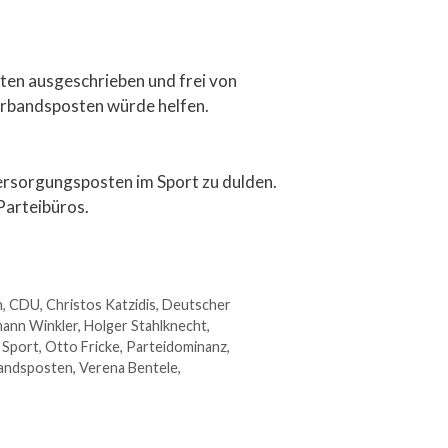
sten ausgeschrieben und frei von
erbandsposten würde helfen.
Versorgungsposten im Sport zu dulden.
 Parteibüros.
n
,
CDU
,
Christos Katzidis
,
Deutscher
ann Winkler
,
Holger Stahlknecht
,
 Sport
,
Otto Fricke
,
Parteidominanz
,
andsposten
,
Verena Bentele
,