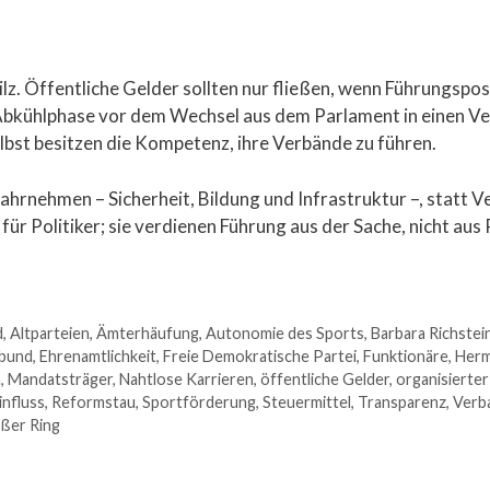
ilz. Öffentliche Gelder sollten nur fließen, wenn Führungspo
e Abkühlphase vor dem Wechsel aus dem Parlament in einen V
elbst besitzen die Kompetenz, ihre Verbände zu führen.
ahrnehmen – Sicherheit, Bildung und Infrastruktur –, statt 
ür Politiker; sie verdienen Führung aus der Sache, nicht aus
d
,
Altparteien
,
Ämterhäufung
,
Autonomie des Sports
,
Barbara Richstei
tbund
,
Ehrenamtlichkeit
,
Freie Demokratische Partei
,
Funktionäre
,
Herm
n
,
Mandatsträger
,
Nahtlose Karrieren
,
öffentliche Gelder
,
organisierter
influss
,
Reformstau
,
Sportförderung
,
Steuermittel
,
Transparenz
,
Verb
ßer Ring