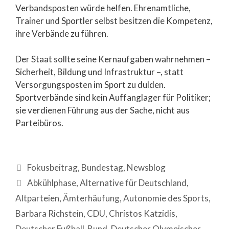
Verbandsposten würde helfen. Ehrenamtliche,
Trainer und Sportler selbst besitzen die Kompetenz,
ihre Verbände zu führen.
Der Staat sollte seine Kernaufgaben wahrnehmen –
Sicherheit, Bildung und Infrastruktur –, statt
Versorgungsposten im Sport zu dulden.
Sportverbände sind kein Auffanglager für Politiker;
sie verdienen Führung aus der Sache, nicht aus
Parteibüros.
Fokusbeitrag
,
Bundestag
,
Newsblog
Abkühlphase
,
Alternative für Deutschland
,
Altparteien
,
Ämterhäufung
,
Autonomie des Sports
,
Barbara Richstein
,
CDU
,
Christos Katzidis
,
Deutscher Fußball-Bund
,
Deutscher Olympischer