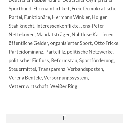
Sportbund
,
Ehrenamtlichkeit
,
Freie Demokratische
Partei
,
Funktionäre
,
Hermann Winkler
,
Holger
Stahlknecht
,
Interessenkonflikte
,
Jens-Peter
Nettekoven
,
Mandatsträger
,
Nahtlose Karrieren
,
öffentliche Gelder
,
organisierter Sport
,
Otto Fricke
,
Parteidominanz
,
Parteifilz
,
politische Netzwerke
,
politischer Einfluss
,
Reformstau
,
Sportförderung
,
Steuermittel
,
Transparenz
,
Verbandsposten
,
Verena Bentele
,
Versorgungssystem
,
Vetternwirtschaft
,
Weißer Ring