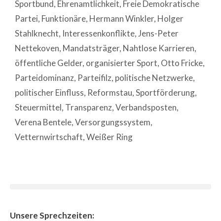
Sportbund
,
Ehrenamtlichkeit
,
Freie Demokratische
Partei
,
Funktionäre
,
Hermann Winkler
,
Holger
Stahlknecht
,
Interessenkonflikte
,
Jens-Peter
Nettekoven
,
Mandatsträger
,
Nahtlose Karrieren
,
öffentliche Gelder
,
organisierter Sport
,
Otto Fricke
,
Parteidominanz
,
Parteifilz
,
politische Netzwerke
,
politischer Einfluss
,
Reformstau
,
Sportförderung
,
Steuermittel
,
Transparenz
,
Verbandsposten
,
Verena Bentele
,
Versorgungssystem
,
Vetternwirtschaft
,
Weißer Ring
Unsere Sprechzeiten: