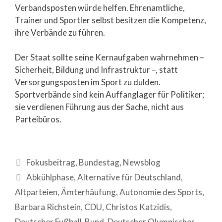
Verbandsposten würde helfen. Ehrenamtliche,
Trainer und Sportler selbst besitzen die Kompetenz,
ihre Verbände zu führen.
Der Staat sollte seine Kernaufgaben wahrnehmen –
Sicherheit, Bildung und Infrastruktur –, statt
Versorgungsposten im Sport zu dulden.
Sportverbände sind kein Auffanglager für Politiker;
sie verdienen Führung aus der Sache, nicht aus
Parteibüros.
Fokusbeitrag
,
Bundestag
,
Newsblog
Abkühlphase
,
Alternative für Deutschland
,
Altparteien
,
Ämterhäufung
,
Autonomie des Sports
,
Barbara Richstein
,
CDU
,
Christos Katzidis
,
Deutscher Fußball-Bund
,
Deutscher Olympischer