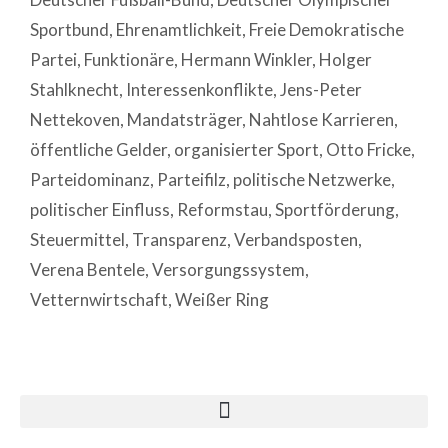
Sportbund
,
Ehrenamtlichkeit
,
Freie Demokratische
Partei
,
Funktionäre
,
Hermann Winkler
,
Holger
Stahlknecht
,
Interessenkonflikte
,
Jens-Peter
Nettekoven
,
Mandatsträger
,
Nahtlose Karrieren
,
öffentliche Gelder
,
organisierter Sport
,
Otto Fricke
,
Parteidominanz
,
Parteifilz
,
politische Netzwerke
,
politischer Einfluss
,
Reformstau
,
Sportförderung
,
Steuermittel
,
Transparenz
,
Verbandsposten
,
Verena Bentele
,
Versorgungssystem
,
Vetternwirtschaft
,
Weißer Ring