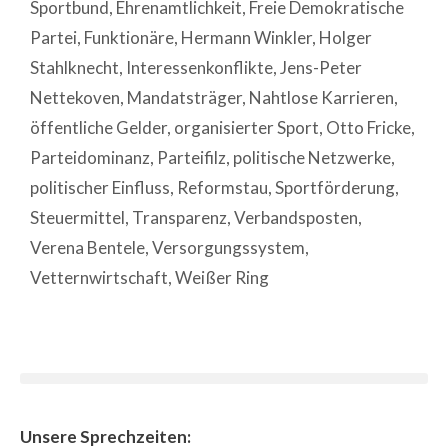
Sportbund
,
Ehrenamtlichkeit
,
Freie Demokratische
Partei
,
Funktionäre
,
Hermann Winkler
,
Holger
Stahlknecht
,
Interessenkonflikte
,
Jens-Peter
Nettekoven
,
Mandatsträger
,
Nahtlose Karrieren
,
öffentliche Gelder
,
organisierter Sport
,
Otto Fricke
,
Parteidominanz
,
Parteifilz
,
politische Netzwerke
,
politischer Einfluss
,
Reformstau
,
Sportförderung
,
Steuermittel
,
Transparenz
,
Verbandsposten
,
Verena Bentele
,
Versorgungssystem
,
Vetternwirtschaft
,
Weißer Ring
Unsere Sprechzeiten: