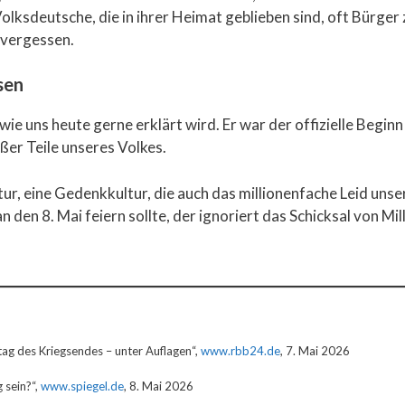
olksdeutsche, die in ihrer Heimat geblieben sind, oft Bürge
 vergessen.
sen
 wie uns heute gerne erklärt wird. Er war der offizielle Begi
er Teile unseres Volkes.
ur, eine Gedenkkultur, die auch das millionenfache Leid unse
 den 8. Mai feiern sollte, der ignoriert das Schicksal von Mil
g des Kriegsendes – unter Auflagen“,
www.rbb24.de
, 7. Mai 2026
g sein?“,
www.spiegel.de
, 8. Mai 2026