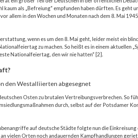
erät ein großer Teil der Deutschen in der öffentlichen Debat
hl kaum als „Befreiung“ empfunden haben dürften. Es geht um 
vor allem in den Wochen und Monaten nach dem 8. Mai 1945 a
hterstattung, wenn es um den 8. Mai geht, leider meist ein blin
Nationalfeiertag zu machen. So heißt es in einem aktuellen „
beste Nationalfeiertag, den wir nie hatten“ [2].
aft?
n den Westalliierten abgesegnet
deutschen Osten zu brutalen Vertreibungsverbrechen. So fü
Umsiedlungsmaßnahmen durch, selbst auf der Potsdamer Konf
benangriffe auf deutsche Städte folgte nun die Einkreisun
ie an vielen Orten noch andauernden Kampfhandlungen gerie