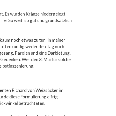
ht. Es wurden Kränze niedergelegt,
fe. So weit, so gut und grundsätzlich
 kaum noch etwas zu tun. In meiner
e offenkundig weder den Tag noch
gesang, Parolen und eine Darbietung,
s Gedenken. Wer den 8. Mai für solche
Selbstinszenierung.
denten Richard von Weizsäcker im
urde diese Formulierung eifrig
lickwinkel betrachteten.