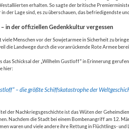
estalliierten erhalten. So sagte der britische Premierminist
r in der Lage sind, es zu überschauen, das befriedigendste un
 in der offiziellen Gedenkkultur vergessen
viele Menschen vor der Sowjetarmee in Sicherheit zu bringen.
 weil die Landwege durch die voranrückende Rote Armee berei
s das Schicksal der „Wilhelm Gustloff“ in Erinnerung gerufe
e hier:
loff“ – die größte Schiffskatastrophe der Weltgeschic
itel der Nachkriegsgeschichte ist das Wüten der Geheimdienst
nen. Nachdem die Stadt bei einem Bombenangriff am 12. Mär
 waren und viele andere ihre Rettung in Flüchtlings- und L