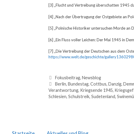
[3] „Flucht und Vertreibung überschatten 1945 d
[4] „Nach der Übertragung der Ostgebiete an Pol
[5] „Polnische Historiker untersuchen Morde an 
[6] „Ein Fluss voller Leichen: Der Mai 1945 in De
[7] „Die Vertreibung der Deutschen aus dem Oste
https://www.welt.de/geschichte/gallery136029
Fokusbeitrag
,
Newsblog
Berlin
,
Bundestag
,
Cottbus
,
Danzig
,
Demm
Verantwortung
,
Kriegsende 1945
,
Kriegsgef
Schlesien
,
Schulstreik
,
Sudetenland
,
Swinemü
Startseite
Aktuelles und Blog