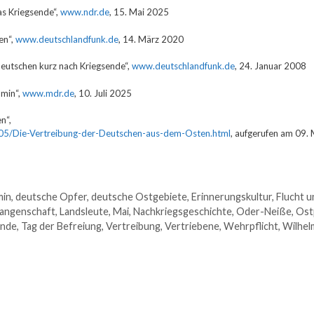
as Kriegsende“,
www.ndr.de
, 15. Mai 2025
en“,
www.deutschlandfunk.de
, 14. März 2020
Deutschen kurz nach Kriegsende“,
www.deutschlandfunk.de
, 24. Januar 2008
mmin“,
www.mdr.de
, 10. Juli 2025
n“,
805/Die-Vertreibung-der-Deutschen-aus-dem-Osten.html
, aufgerufen am 09.
in
,
deutsche Opfer
,
deutsche Ostgebiete
,
Erinnerungskultur
,
Flucht u
angenschaft
,
Landsleute
,
Mai
,
Nachkriegsgeschichte
,
Oder-Neiße
,
Ost
nde
,
Tag der Befreiung
,
Vertreibung
,
Vertriebene
,
Wehrpflicht
,
Wilhel