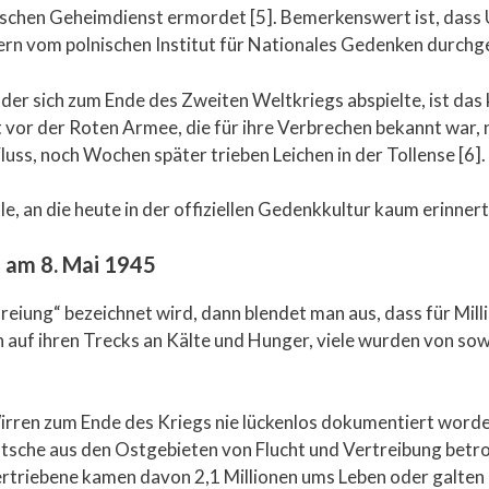
ischen Geheimdienst ermordet [5]. Bemerkenswert ist, das
ern vom polnischen Institut für Nationales Gedenken durchg
, der sich zum Ende des Zweiten Weltkriegs abspielte, ist da
or der Roten Armee, die für ihre Verbrechen bekannt war,
luss, noch Wochen später trieben Leichen in der Tollense [6].
ale, an die heute in der offiziellen Gedenkkultur kaum erinnert
n am 8. Mai 1945
freiung“ bezeichnet wird, dann blendet man aus, dass für Mi
 auf ihren Trecks an Kälte und Hunger, viele wurden von so
rren zum Ende des Kriegs nie lückenlos dokumentiert worde
utsche aus den Ostgebieten von Flucht und Vertreibung betr
triebene kamen davon 2,1 Millionen ums Leben oder galten a