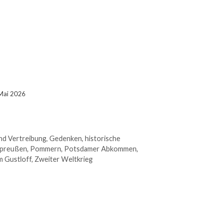
 Mai 2026
nd Vertreibung
,
Gedenken
,
historische
preußen
,
Pommern
,
Potsdamer Abkommen
,
m Gustloff
,
Zweiter Weltkrieg