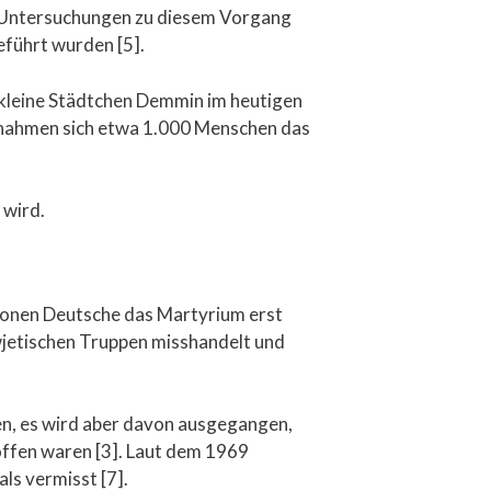
s Untersuchungen zu diesem Vorgang
eführt wurden [5].
s kleine Städtchen Demmin im heutigen
 nahmen sich etwa 1.000 Menschen das
 wird.
llionen Deutsche das Martyrium erst
wjetischen Truppen misshandelt und
n, es wird aber davon ausgegangen,
offen waren [3]. Laut dem 1969
ls vermisst [7].