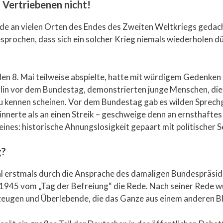
 Vertriebenen nicht!
urde an vielen Orten des Endes des Zweiten Weltkriegs gedac
ochen, dass sich ein solcher Krieg niemals wiederholen dür
den 8. Mai teilweise abspielte, hatte mit würdigem Gedenken
rlin vor dem Bundestag, demonstrierten junge Menschen, di
zu kennen scheinen. Vor dem Bundestag gab es wilden Sprech
innerte als an einen Streik – geschweige denn an ernsthafte
 eines: historische Ahnungslosigkeit gepaart mit politischer 
g?
ohl erstmals durch die Ansprache des damaligen Bundespräsi
 1945 vom „Tag der Befreiung“ die Rede. Nach seiner Rede w
itzeugen und Überlebende, die das Ganze aus einem anderen B