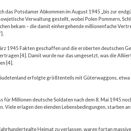
ch das Potsdamer Abkommen im August 1945 „bis zur endgül
sowjetische Verwaltung gestellt, wobei Polen Pommern, Schl
hen bekam – die damit einhergehende millionenfache Vertr
].
ärz 1945 Fakten geschaffen und die eroberten deutschen Ge
ertragen [4]. Damit wurde nur das umgesetzt, was die Alliier
n [4].
udetenland erfolgte größtenteils mit Güterwaggons, etwa 
s für Millionen deutsche Soldaten nach dem 8. Mai 1945 noch
 Viele erlagen den elenden Lebensbedingungen, starben an
re jahrhundertealte Heimat zu verlassen, waren fortan massiv