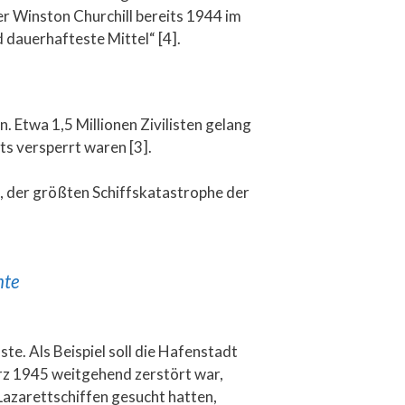
er Winston Churchill bereits 1944 im
d dauerhafteste Mittel“ [4].
 Etwa 1,5 Millionen Zivilisten gelang
ts versperrt waren [3].
n, der größten Schiffskatastrophe der
hte
e. Als Beispiel soll die Hafenstadt
z 1945 weitgehend zerstört war,
azarettschiffen gesucht hatten,