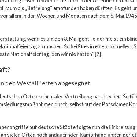
erät ein großer Teil der Deutschen in der öffentlichen Debat
hl kaum als „Befreiung“ empfunden haben dürften. Es geht um 
vor allem in den Wochen und Monaten nach dem 8. Mai 1945 a
hterstattung, wenn es um den 8. Mai geht, leider meist ein blin
Nationalfeiertag zu machen. So heißt es in einem aktuellen „
beste Nationalfeiertag, den wir nie hatten“ [2].
aft?
n den Westalliierten abgesegnet
deutschen Osten zu brutalen Vertreibungsverbrechen. So fü
Umsiedlungsmaßnahmen durch, selbst auf der Potsdamer Konf
benangriffe auf deutsche Städte folgte nun die Einkreisun
ie an vielen Orten noch andauernden Kampfhandlungen gerie