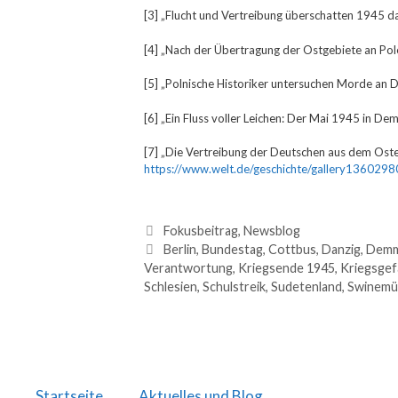
[3] „Flucht und Vertreibung überschatten 1945 d
[4] „Nach der Übertragung der Ostgebiete an Pol
[5] „Polnische Historiker untersuchen Morde an 
[6] „Ein Fluss voller Leichen: Der Mai 1945 in De
[7] „Die Vertreibung der Deutschen aus dem Oste
https://www.welt.de/geschichte/gallery136029
Fokusbeitrag
,
Newsblog
Berlin
,
Bundestag
,
Cottbus
,
Danzig
,
Demm
Verantwortung
,
Kriegsende 1945
,
Kriegsgef
Schlesien
,
Schulstreik
,
Sudetenland
,
Swinemü
Startseite
Aktuelles und Blog