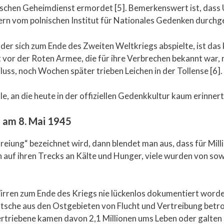
ischen Geheimdienst ermordet [5]. Bemerkenswert ist, das
ern vom polnischen Institut für Nationales Gedenken durchg
, der sich zum Ende des Zweiten Weltkriegs abspielte, ist da
or der Roten Armee, die für ihre Verbrechen bekannt war,
luss, noch Wochen später trieben Leichen in der Tollense [6].
ale, an die heute in der offiziellen Gedenkkultur kaum erinnert
n am 8. Mai 1945
freiung“ bezeichnet wird, dann blendet man aus, dass für Mi
 auf ihren Trecks an Kälte und Hunger, viele wurden von so
rren zum Ende des Kriegs nie lückenlos dokumentiert worde
utsche aus den Ostgebieten von Flucht und Vertreibung betr
triebene kamen davon 2,1 Millionen ums Leben oder galten a