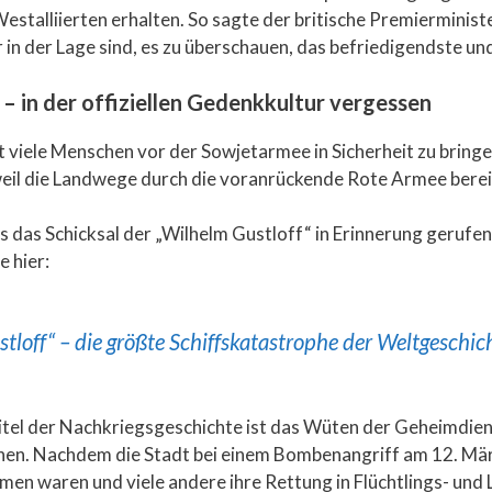
estalliierten erhalten. So sagte der britische Premierminist
r in der Lage sind, es zu überschauen, das befriedigendste un
 in der offiziellen Gedenkkultur vergessen
viele Menschen vor der Sowjetarmee in Sicherheit zu bringen.
 weil die Landwege durch die voranrückende Rote Armee berei
s das Schicksal der „Wilhelm Gustloff“ in Erinnerung gerufe
e hier:
loff“ – die größte Schiffskatastrophe der Weltgeschic
itel der Nachkriegsgeschichte ist das Wüten der Geheimdienst
nen. Nachdem die Stadt bei einem Bombenangriff am 12. Mär
 waren und viele andere ihre Rettung in Flüchtlings- und L