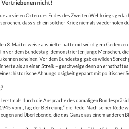
 Vertriebenen nicht!
urde an vielen Orten des Endes des Zweiten Weltkriegs gedac
ochen, dass sich ein solcher Krieg niemals wiederholen dür
den 8. Mai teilweise abspielte, hatte mit würdigem Gedenken
rlin vor dem Bundestag, demonstrierten junge Menschen, di
zu kennen scheinen. Vor dem Bundestag gab es wilden Sprech
innerte als an einen Streik – geschweige denn an ernsthafte
 eines: historische Ahnungslosigkeit gepaart mit politischer 
g?
ohl erstmals durch die Ansprache des damaligen Bundespräsi
 1945 vom „Tag der Befreiung“ die Rede. Nach seiner Rede w
itzeugen und Überlebende, die das Ganze aus einem anderen B