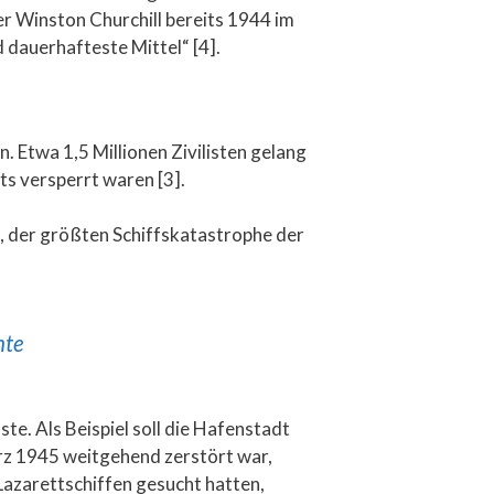
er Winston Churchill bereits 1944 im
d dauerhafteste Mittel“ [4].
 Etwa 1,5 Millionen Zivilisten gelang
ts versperrt waren [3].
n, der größten Schiffskatastrophe der
hte
e. Als Beispiel soll die Hafenstadt
z 1945 weitgehend zerstört war,
azarettschiffen gesucht hatten,