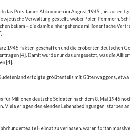
ch das Potsdamer Abkommen im August 1945 „bis zur endgül
sowjetische Verwaltung gestellt, wobei Polen Pommern, Schl
hen bekam – die damit einhergehende millionenfache Vertr
].
ärz 1945 Fakten geschaffen und die eroberten deutschen Ge
ertragen [4]. Damit wurde nur das umgesetzt, was die Alliier
n [4].
udetenland erfolgte größtenteils mit Güterwaggons, etwa 
s für Millionen deutsche Soldaten nach dem 8. Mai 1945 noch
 Viele erlagen den elenden Lebensbedingungen, starben an
re jahrhundertealte Heimat zu verlassen, waren fortan massiv