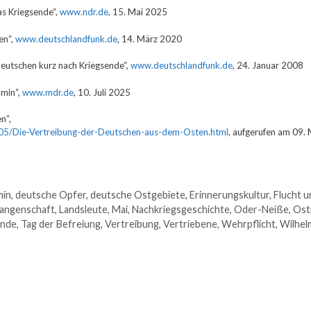
as Kriegsende“,
www.ndr.de
, 15. Mai 2025
en“,
www.deutschlandfunk.de
, 14. März 2020
Deutschen kurz nach Kriegsende“,
www.deutschlandfunk.de
, 24. Januar 2008
mmin“,
www.mdr.de
, 10. Juli 2025
n“,
805/Die-Vertreibung-der-Deutschen-aus-dem-Osten.html
, aufgerufen am 09.
in
,
deutsche Opfer
,
deutsche Ostgebiete
,
Erinnerungskultur
,
Flucht u
angenschaft
,
Landsleute
,
Mai
,
Nachkriegsgeschichte
,
Oder-Neiße
,
Ost
nde
,
Tag der Befreiung
,
Vertreibung
,
Vertriebene
,
Wehrpflicht
,
Wilhel