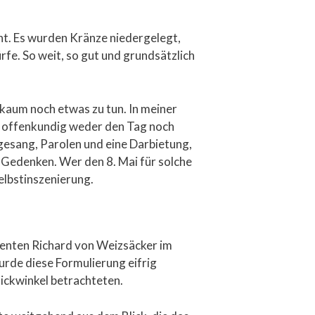
ht. Es wurden Kränze niedergelegt,
fe. So weit, so gut und grundsätzlich
 kaum noch etwas zu tun. In meiner
e offenkundig weder den Tag noch
gesang, Parolen und eine Darbietung,
s Gedenken. Wer den 8. Mai für solche
Selbstinszenierung.
denten Richard von Weizsäcker im
urde diese Formulierung eifrig
lickwinkel betrachteten.