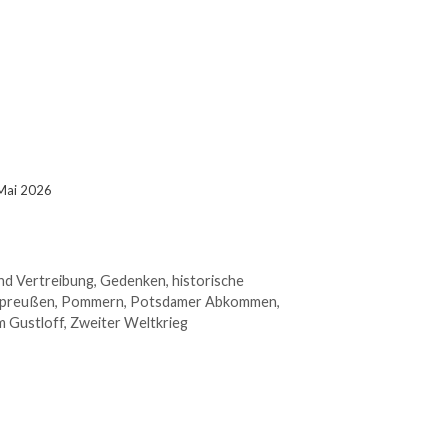
 Mai 2026
nd Vertreibung
,
Gedenken
,
historische
preußen
,
Pommern
,
Potsdamer Abkommen
,
m Gustloff
,
Zweiter Weltkrieg