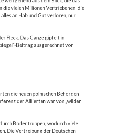
te weitgehend aus dem Blick, die das
die vielen Millionen Vertriebenen, die
lles an Hab und Gut verloren, nur
der Fleck. Das Ganze gipfelt in
Spiegel“-Beitrag ausgerechnet von
hrten die neuen polnischen Behörden
erenz der Alliierten war von „wilden
g durch Bodentruppen, wodurch viele
ten. Die Vertreibung der Deutschen