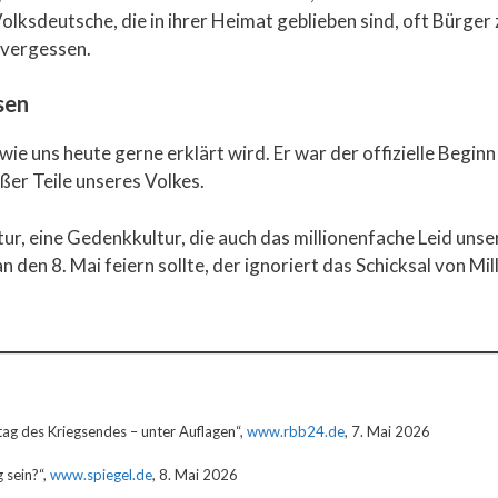
olksdeutsche, die in ihrer Heimat geblieben sind, oft Bürge
 vergessen.
sen
 wie uns heute gerne erklärt wird. Er war der offizielle Begi
er Teile unseres Volkes.
ur, eine Gedenkkultur, die auch das millionenfache Leid unse
 den 8. Mai feiern sollte, der ignoriert das Schicksal von Mil
g des Kriegsendes – unter Auflagen“,
www.rbb24.de
, 7. Mai 2026
g sein?“,
www.spiegel.de
, 8. Mai 2026