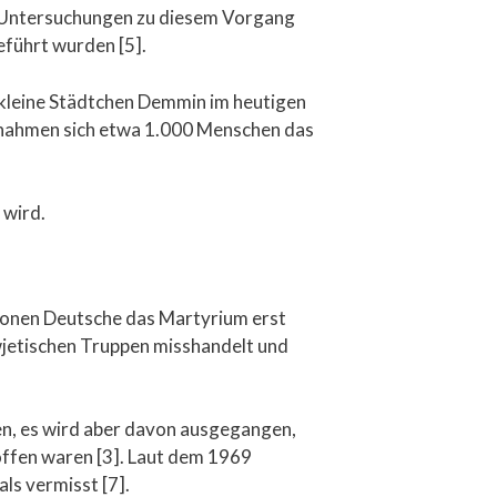
s Untersuchungen zu diesem Vorgang
eführt wurden [5].
s kleine Städtchen Demmin im heutigen
 nahmen sich etwa 1.000 Menschen das
 wird.
llionen Deutsche das Martyrium erst
wjetischen Truppen misshandelt und
n, es wird aber davon ausgegangen,
offen waren [3]. Laut dem 1969
ls vermisst [7].