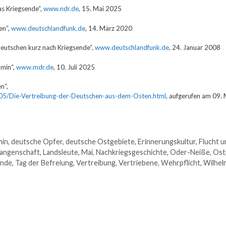
as Kriegsende“,
www.ndr.de
, 15. Mai 2025
en“,
www.deutschlandfunk.de
, 14. März 2020
Deutschen kurz nach Kriegsende“,
www.deutschlandfunk.de
, 24. Januar 2008
mmin“,
www.mdr.de
, 10. Juli 2025
n“,
805/Die-Vertreibung-der-Deutschen-aus-dem-Osten.html
, aufgerufen am 09.
in
,
deutsche Opfer
,
deutsche Ostgebiete
,
Erinnerungskultur
,
Flucht u
angenschaft
,
Landsleute
,
Mai
,
Nachkriegsgeschichte
,
Oder-Neiße
,
Ost
nde
,
Tag der Befreiung
,
Vertreibung
,
Vertriebene
,
Wehrpflicht
,
Wilhel