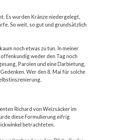
ht. Es wurden Kränze niedergelegt,
fe. So weit, so gut und grundsätzlich
 kaum noch etwas zu tun. In meiner
e offenkundig weder den Tag noch
gesang, Parolen und eine Darbietung,
s Gedenken. Wer den 8. Mai für solche
Selbstinszenierung.
denten Richard von Weizsäcker im
urde diese Formulierung eifrig
lickwinkel betrachteten.