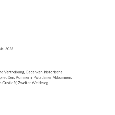
 Mai 2026
nd Vertreibung
,
Gedenken
,
historische
preußen
,
Pommern
,
Potsdamer Abkommen
,
m Gustloff
,
Zweiter Weltkrieg