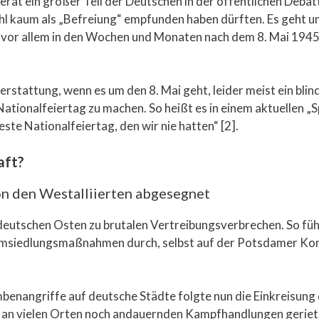
erät ein großer Teil der Deutschen in der öffentlichen Debat
hl kaum als „Befreiung“ empfunden haben dürften. Es geht um 
vor allem in den Wochen und Monaten nach dem 8. Mai 1945 a
hterstattung, wenn es um den 8. Mai geht, leider meist ein blin
Nationalfeiertag zu machen. So heißt es in einem aktuellen „
beste Nationalfeiertag, den wir nie hatten“ [2].
aft?
n den Westalliierten abgesegnet
deutschen Osten zu brutalen Vertreibungsverbrechen. So fü
Umsiedlungsmaßnahmen durch, selbst auf der Potsdamer Konf
benangriffe auf deutsche Städte folgte nun die Einkreisun
ie an vielen Orten noch andauernden Kampfhandlungen gerie