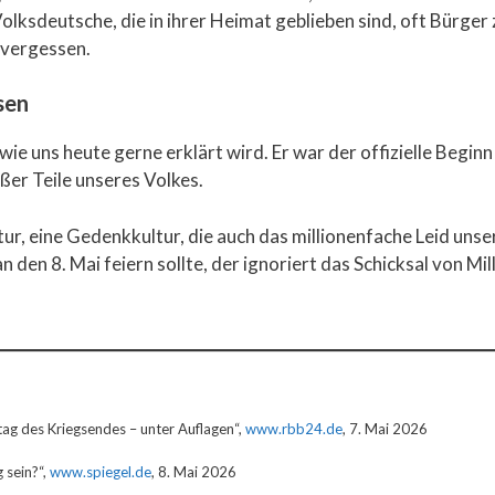
olksdeutsche, die in ihrer Heimat geblieben sind, oft Bürge
 vergessen.
sen
 wie uns heute gerne erklärt wird. Er war der offizielle Begi
er Teile unseres Volkes.
ur, eine Gedenkkultur, die auch das millionenfache Leid unse
 den 8. Mai feiern sollte, der ignoriert das Schicksal von Mil
g des Kriegsendes – unter Auflagen“,
www.rbb24.de
, 7. Mai 2026
g sein?“,
www.spiegel.de
, 8. Mai 2026