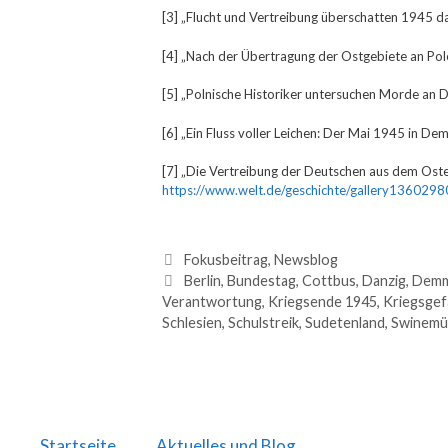
[3] „Flucht und Vertreibung überschatten 1945 d
[4] „Nach der Übertragung der Ostgebiete an Pol
[5] „Polnische Historiker untersuchen Morde an 
[6] „Ein Fluss voller Leichen: Der Mai 1945 in De
[7] „Die Vertreibung der Deutschen aus dem Oste
https://www.welt.de/geschichte/gallery136029
Fokusbeitrag
,
Newsblog
Berlin
,
Bundestag
,
Cottbus
,
Danzig
,
Demm
Verantwortung
,
Kriegsende 1945
,
Kriegsgef
Schlesien
,
Schulstreik
,
Sudetenland
,
Swinemü
Startseite
Aktuelles und Blog