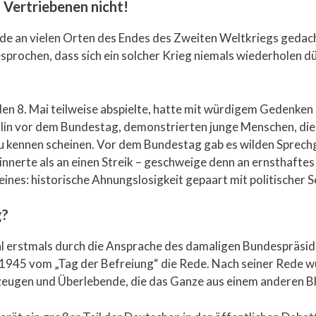
 Vertriebenen nicht!
urde an vielen Orten des Endes des Zweiten Weltkriegs gedac
ochen, dass sich ein solcher Krieg niemals wiederholen dür
den 8. Mai teilweise abspielte, hatte mit würdigem Gedenken
rlin vor dem Bundestag, demonstrierten junge Menschen, di
zu kennen scheinen. Vor dem Bundestag gab es wilden Sprech
innerte als an einen Streik – geschweige denn an ernsthafte
 eines: historische Ahnungslosigkeit gepaart mit politischer 
g?
ohl erstmals durch die Ansprache des damaligen Bundespräsi
 1945 vom „Tag der Befreiung“ die Rede. Nach seiner Rede w
itzeugen und Überlebende, die das Ganze aus einem anderen B