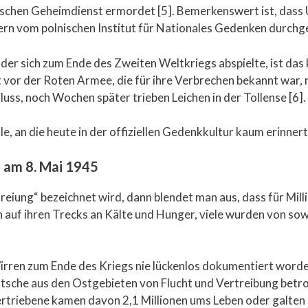
ischen Geheimdienst ermordet [5]. Bemerkenswert ist, das
ern vom polnischen Institut für Nationales Gedenken durchg
, der sich zum Ende des Zweiten Weltkriegs abspielte, ist da
or der Roten Armee, die für ihre Verbrechen bekannt war,
luss, noch Wochen später trieben Leichen in der Tollense [6].
ale, an die heute in der offiziellen Gedenkkultur kaum erinnert
n am 8. Mai 1945
freiung“ bezeichnet wird, dann blendet man aus, dass für Mi
 auf ihren Trecks an Kälte und Hunger, viele wurden von so
rren zum Ende des Kriegs nie lückenlos dokumentiert worde
utsche aus den Ostgebieten von Flucht und Vertreibung betr
triebene kamen davon 2,1 Millionen ums Leben oder galten a