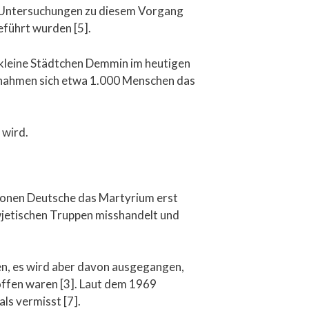
s Untersuchungen zu diesem Vorgang
eführt wurden [5].
s kleine Städtchen Demmin im heutigen
 nahmen sich etwa 1.000 Menschen das
 wird.
llionen Deutsche das Martyrium erst
wjetischen Truppen misshandelt und
n, es wird aber davon ausgegangen,
offen waren [3]. Laut dem 1969
ls vermisst [7].