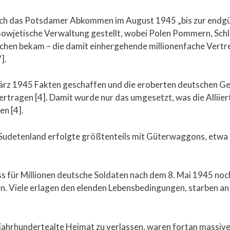
ch das Potsdamer Abkommen im August 1945 „bis zur endgül
sowjetische Verwaltung gestellt, wobei Polen Pommern, Schl
hen bekam – die damit einhergehende millionenfache Vertr
].
ärz 1945 Fakten geschaffen und die eroberten deutschen Ge
ertragen [4]. Damit wurde nur das umgesetzt, was die Alliier
n [4].
udetenland erfolgte größtenteils mit Güterwaggons, etwa 
s für Millionen deutsche Soldaten nach dem 8. Mai 1945 noch
 Viele erlagen den elenden Lebensbedingungen, starben an
re jahrhundertealte Heimat zu verlassen, waren fortan massiv