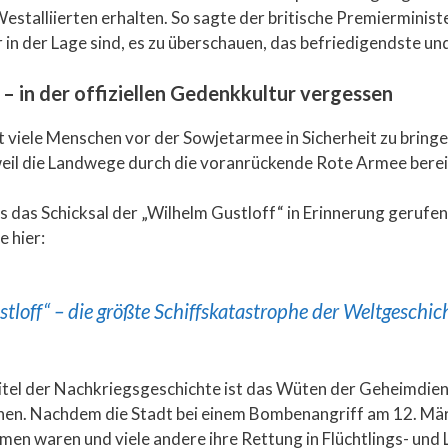
estalliierten erhalten. So sagte der britische Premierminist
r in der Lage sind, es zu überschauen, das befriedigendste un
 in der offiziellen Gedenkkultur vergessen
viele Menschen vor der Sowjetarmee in Sicherheit zu bringen.
 weil die Landwege durch die voranrückende Rote Armee berei
s das Schicksal der „Wilhelm Gustloff“ in Erinnerung gerufe
e hier:
loff“ – die größte Schiffskatastrophe der Weltgeschic
itel der Nachkriegsgeschichte ist das Wüten der Geheimdienst
nen. Nachdem die Stadt bei einem Bombenangriff am 12. Mär
 waren und viele andere ihre Rettung in Flüchtlings- und L