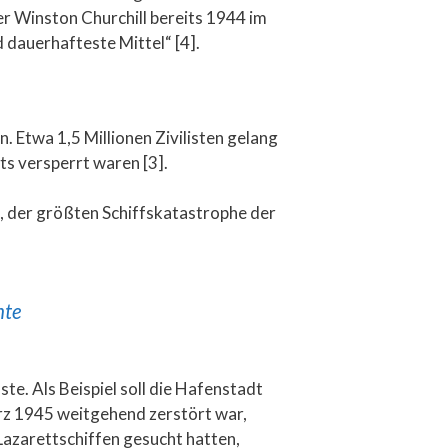
er Winston Churchill bereits 1944 im
d dauerhafteste Mittel“ [4].
 Etwa 1,5 Millionen Zivilisten gelang
ts versperrt waren [3].
n, der größten Schiffskatastrophe der
hte
e. Als Beispiel soll die Hafenstadt
z 1945 weitgehend zerstört war,
azarettschiffen gesucht hatten,