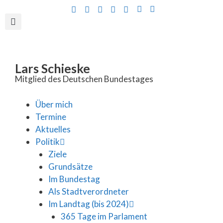
Inhalt
springen
Lars Schieske
Mitglied des Deutschen Bundestages
Über mich
Termine
Aktuelles
Politik
Ziele
Grundsätze
Im Bundestag
Als Stadtverordneter
Im Landtag (bis 2024)
365 Tage im Parlament