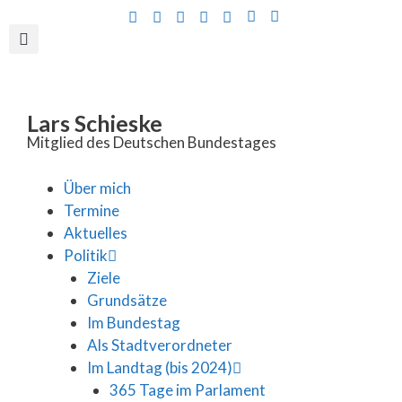
Inhalt
springen
Lars Schieske
Mitglied des Deutschen Bundestages
Über mich
Termine
Aktuelles
Politik
Ziele
Grundsätze
Im Bundestag
Als Stadtverordneter
Im Landtag (bis 2024)
365 Tage im Parlament