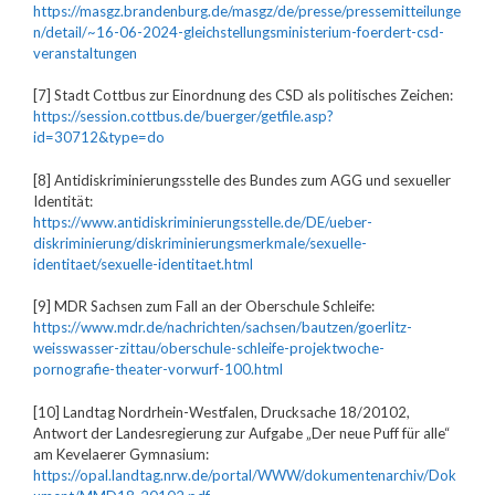
https://masgz.brandenburg.de/masgz/de/presse/pressemitteilunge
n/detail/~16-06-2024-gleichstellungsministerium-foerdert-csd-
veranstaltungen
[7] Stadt Cottbus zur Einordnung des CSD als politisches Zeichen:
https://session.cottbus.de/buerger/getfile.asp?
id=30712&type=do
[8] Antidiskriminierungsstelle des Bundes zum AGG und sexueller
Identität:
https://www.antidiskriminierungsstelle.de/DE/ueber-
diskriminierung/diskriminierungsmerkmale/sexuelle-
identitaet/sexuelle-identitaet.html
[9] MDR Sachsen zum Fall an der Oberschule Schleife:
https://www.mdr.de/nachrichten/sachsen/bautzen/goerlitz-
weisswasser-zittau/oberschule-schleife-projektwoche-
pornografie-theater-vorwurf-100.html
[10] Landtag Nordrhein-Westfalen, Drucksache 18/20102,
Antwort der Landesregierung zur Aufgabe „Der neue Puff für alle“
am Kevelaerer Gymnasium:
https://opal.landtag.nrw.de/portal/WWW/dokumentenarchiv/Dok