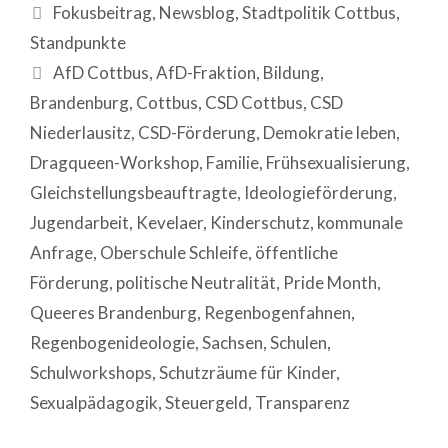
Fokusbeitrag
,
Newsblog
,
Stadtpolitik Cottbus
,
Standpunkte
AfD Cottbus
,
AfD-Fraktion
,
Bildung
,
Brandenburg
,
Cottbus
,
CSD Cottbus
,
CSD
Niederlausitz
,
CSD-Förderung
,
Demokratie leben
,
Dragqueen-Workshop
,
Familie
,
Frühsexualisierung
,
Gleichstellungsbeauftragte
,
Ideologieförderung
,
Jugendarbeit
,
Kevelaer
,
Kinderschutz
,
kommunale
Anfrage
,
Oberschule Schleife
,
öffentliche
Förderung
,
politische Neutralität
,
Pride Month
,
Queeres Brandenburg
,
Regenbogenfahnen
,
Regenbogenideologie
,
Sachsen
,
Schulen
,
Schulworkshops
,
Schutzräume für Kinder
,
Sexualpädagogik
,
Steuergeld
,
Transparenz