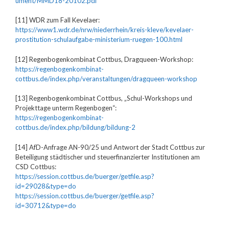
ument/MMD18-20102.pdf
[11] WDR zum Fall Kevelaer:
https://www1.wdr.de/nrw/niederrhein/kreis-kleve/kevelaer-
prostitution-schulaufgabe-ministerium-ruegen-100.html
[12] Regenbogenkombinat Cottbus, Dragqueen-Workshop:
https://regenbogenkombinat-
cottbus.de/index.php/veranstaltungen/dragqueen-workshop
[13] Regenbogenkombinat Cottbus, „Schul-Workshops und
Projekttage unterm Regenbogen“:
https://regenbogenkombinat-
cottbus.de/index.php/bildung/bildung-2
[14] AfD-Anfrage AN-90/25 und Antwort der Stadt Cottbus zur
Beteiligung städtischer und steuerfinanzierter Institutionen am
CSD Cottbus:
https://session.cottbus.de/buerger/getfile.asp?
id=29028&type=do
https://session.cottbus.de/buerger/getfile.asp?
id=30712&type=do