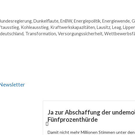
Bundesregierung
,
Dunkelflaute
,
EnBW
,
Energiepolitik
,
Energiewende
,
G
ftausstieg
,
Kohleausstieg
,
Kraftwerkskapazitäten
,
Lausitz
,
Leag
,
Lippe
deutschland
,
Transformation
,
Versorgungssicherheit
,
Wettbewerbsfä
Newsletter
Ja zur Abschaffung der undemo
Fünfprozenthürde
Damit nicht mehr Millionen Stimmen unter den 