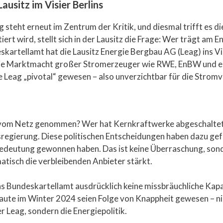
Lausitz im Visier Berlins
 steht erneut im Zentrum der Kritik, und diesmal trifft es d
rt wird, stellt sich in der Lausitz die Frage: Wer trägt am E
skartellamt hat die Lausitz Energie Bergbau AG (Leag) ins 
ie Marktmacht großer Stromerzeuger wie RWE, EnBW und ebe
ie Leag „pivotal“ gewesen – also unverzichtbar für die Strom
 vom Netz genommen? Wer hat Kernkraftwerke abgeschaltet 
esregierung. Diese politischen Entscheidungen haben dazu ge
 Bedeutung gewonnen haben. Das ist keine Überraschung, sond
tisch die verbleibenden Anbieter stärkt.
 Bundeskartellamt ausdrücklich keine missbräuchliche Kapaz
laute im Winter 2024 seien Folge von Knappheit gewesen – n
r Leag, sondern die Energiepolitik.