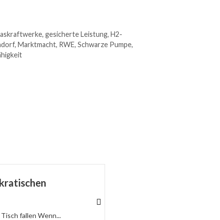
askraftwerke
,
gesicherte Leistung
,
H2-
ndorf
,
Marktmacht
,
RWE
,
Schwarze Pumpe
,
higkeit
kratischen
Schützt endlich die 
Ceuta zeigt die Hilflosigkeit der
Mehr dazu
Tisch fallen Wenn...