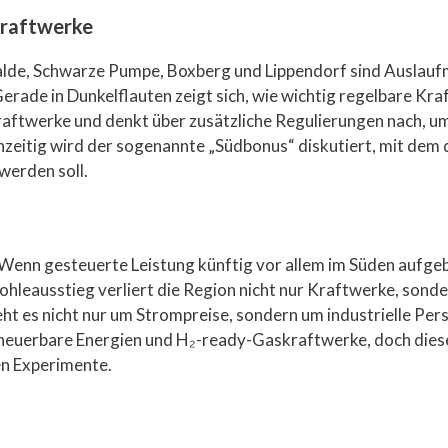
kraftwerke
de, Schwarze Pumpe, Boxberg und Lippendorf sind Auslaufmod
rade in Dunkelflauten zeigt sich, wie wichtig regelbare Kraf
ftwerke und denkt über zusätzliche Regulierungen nach, u
zeitig wird der sogenannte „Südbonus“ diskutiert, mit dem 
werden soll.
l. Wenn gesteuerte Leistung künftig vor allem im Süden aufge
hleausstieg verliert die Region nicht nur Kraftwerke, sond
ht es nicht nur um Strompreise, sondern um industrielle Per
erneuerbare Energien und H₂-ready-Gaskraftwerke, doch dies
en Experimente.