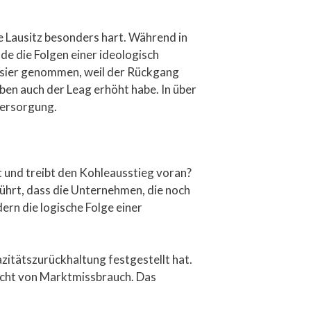
ie Lausitz besonders hart. Während in
nde die Folgen einer ideologisch
Visier genommen, weil der Rückgang
n auch der Leag erhöht habe. In über
versorgung.
und treibt den Kohleausstieg voran?
führt, dass die Unternehmen, die noch
ern die logische Folge einer
itätszurückhaltung festgestellt hat.
icht von Marktmissbrauch. Das