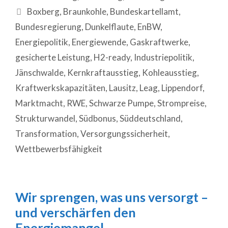
Boxberg
,
Braunkohle
,
Bundeskartellamt
,
Bundesregierung
,
Dunkelflaute
,
EnBW
,
Energiepolitik
,
Energiewende
,
Gaskraftwerke
,
gesicherte Leistung
,
H2-ready
,
Industriepolitik
,
Jänschwalde
,
Kernkraftausstieg
,
Kohleausstieg
,
Kraftwerkskapazitäten
,
Lausitz
,
Leag
,
Lippendorf
,
Marktmacht
,
RWE
,
Schwarze Pumpe
,
Strompreise
,
Strukturwandel
,
Südbonus
,
Süddeutschland
,
Transformation
,
Versorgungssicherheit
,
Wettbewerbsfähigkeit
Wir sprengen, was uns versorgt –
und verschärfen den
Energiemangel