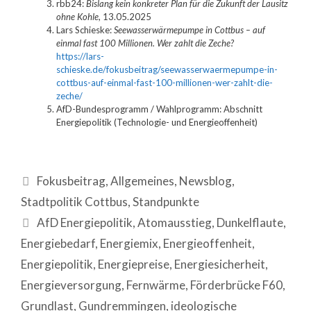
rbb24:
Bislang kein konkreter Plan für die Zukunft der Lausitz
ohne Kohle
, 13.05.2025
Lars Schieske:
Seewasserwärmepumpe in Cottbus – auf
einmal fast 100 Millionen. Wer zahlt die Zeche?
https://lars-
schieske.de/fokusbeitrag/seewasserwaermepumpe-in-
cottbus-auf-einmal-fast-100-millionen-wer-zahlt-die-
zeche/
AfD-Bundesprogramm / Wahlprogramm: Abschnitt
Energiepolitik (Technologie- und Energieoffenheit)
Fokusbeitrag
,
Allgemeines
,
Newsblog
,
Stadtpolitik Cottbus
,
Standpunkte
AfD Energiepolitik
,
Atomausstieg
,
Dunkelflaute
,
Energiebedarf
,
Energiemix
,
Energieoffenheit
,
Energiepolitik
,
Energiepreise
,
Energiesicherheit
,
Energieversorgung
,
Fernwärme
,
Förderbrücke F60
,
Grundlast
,
Gundremmingen
,
ideologische