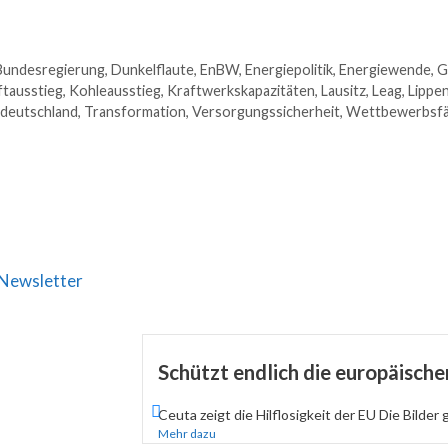
Bundesregierung
,
Dunkelflaute
,
EnBW
,
Energiepolitik
,
Energiewende
,
G
ftausstieg
,
Kohleausstieg
,
Kraftwerkskapazitäten
,
Lausitz
,
Leag
,
Lippe
deutschland
,
Transformation
,
Versorgungssicherheit
,
Wettbewerbsfä
Newsletter
Schützt endlich die europäisch
Ceuta zeigt die Hilflosigkeit der EU Die Bilder 
Mehr dazu