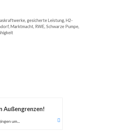
askraftwerke
,
gesicherte Leistung
,
H2-
ndorf
,
Marktmacht
,
RWE
,
Schwarze Pumpe
,
higkeit
en Außengrenzen!
Die nächste Sau wird 
kommen die „Klimato
gingen um...
Wie aus statistischen Schätzun