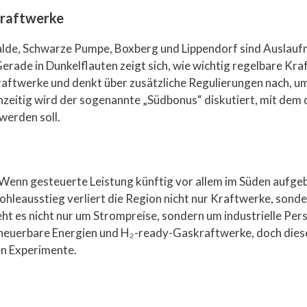
kraftwerke
de, Schwarze Pumpe, Boxberg und Lippendorf sind Auslaufmod
rade in Dunkelflauten zeigt sich, wie wichtig regelbare Kraf
ftwerke und denkt über zusätzliche Regulierungen nach, u
zeitig wird der sogenannte „Südbonus“ diskutiert, mit dem 
werden soll.
l. Wenn gesteuerte Leistung künftig vor allem im Süden aufge
hleausstieg verliert die Region nicht nur Kraftwerke, sond
ht es nicht nur um Strompreise, sondern um industrielle Per
erneuerbare Energien und H₂-ready-Gaskraftwerke, doch dies
en Experimente.