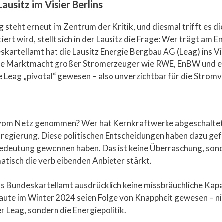
Lausitz im Visier Berlins
 steht erneut im Zentrum der Kritik, und diesmal trifft es d
rt wird, stellt sich in der Lausitz die Frage: Wer trägt am E
skartellamt hat die Lausitz Energie Bergbau AG (Leag) ins 
ie Marktmacht großer Stromerzeuger wie RWE, EnBW und ebe
ie Leag „pivotal“ gewesen – also unverzichtbar für die Strom
 vom Netz genommen? Wer hat Kernkraftwerke abgeschaltet 
esregierung. Diese politischen Entscheidungen haben dazu ge
 Bedeutung gewonnen haben. Das ist keine Überraschung, sond
tisch die verbleibenden Anbieter stärkt.
 Bundeskartellamt ausdrücklich keine missbräuchliche Kapaz
laute im Winter 2024 seien Folge von Knappheit gewesen – n
r Leag, sondern die Energiepolitik.