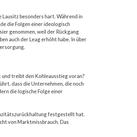
ie Lausitz besonders hart. Während in
nde die Folgen einer ideologisch
Visier genommen, weil der Rückgang
n auch der Leag erhöht habe. In über
versorgung.
und treibt den Kohleausstieg voran?
führt, dass die Unternehmen, die noch
ern die logische Folge einer
itätszurückhaltung festgestellt hat.
icht von Marktmissbrauch. Das