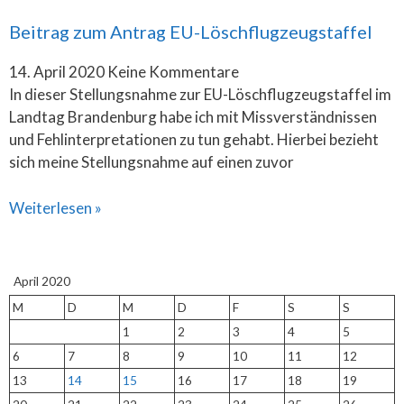
Beitrag zum Antrag EU-Löschflugzeugstaffel
14. April 2020
Keine Kommentare
In dieser Stellungsnahme zur EU-Löschflugzeugstaffel im
Landtag Brandenburg habe ich mit Missverständnissen
und Fehlinterpretationen zu tun gehabt. Hierbei bezieht
sich meine Stellungsnahme auf einen zuvor
Weiterlesen »
April 2020
M
D
M
D
F
S
S
1
2
3
4
5
6
7
8
9
10
11
12
13
14
15
16
17
18
19