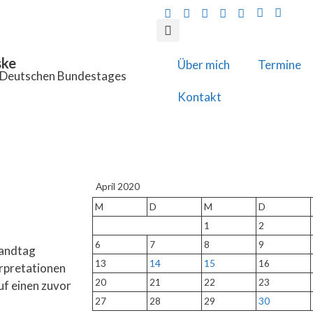
ske
Über mich
Termine
s Deutschen Bundestages
Kontakt
April 2020
M
D
M
D
1
2
6
7
8
9
Landtag
13
14
15
16
erpretationen
20
21
22
23
uf einen zuvor
27
28
29
30