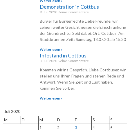
Weiterlesen »
Demonstration in Cottbus
9. Juli 2020
Keine Kommentare
Bürger für Bürgerrechte Liebe Freunde, wir
zeigen weiter Gesicht gegen die Einschränkung
der Grundrechte. Seid dabei. Ort: Cottbus, Am
Stadtbrunnen Zeit: Samstag, 18.07.20, ab 15.30
Weiterlesen »
Infostand in Cottbus
3. Juli 2020
Keine Kommentare
Kommen wir ins Gespräch. Liebe Cottbuser, wir
stellen uns Ihren Fragen und stehen Rede und
Antwort. Wenn Sie Zeit und Lust haben,
kommen Sie vorbei.
Weiterlesen »
Juli 2020
M
D
M
D
F
S
S
1
2
3
4
5