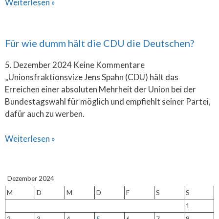
Weiterlesen »
Für wie dumm hält die CDU die Deutschen?
5. Dezember 2024
Keine Kommentare
„Unionsfraktionsvize Jens Spahn (CDU) hält das
Erreichen einer absoluten Mehrheit der Union bei der
Bundestagswahl für möglich und empfiehlt seiner Partei,
dafür auch zu werben.
Weiterlesen »
Dezember 2024
M
D
M
D
F
S
S
1
2
3
4
5
6
7
8