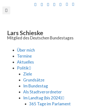
Inhalt
springen
Lars Schieske
Mitglied des Deutschen Bundestages
Über mich
Termine
Aktuelles
Politik
Ziele
Grundsätze
Im Bundestag
Als Stadtverordneter
Im Landtag (bis 2024)
365 Tage im Parlament