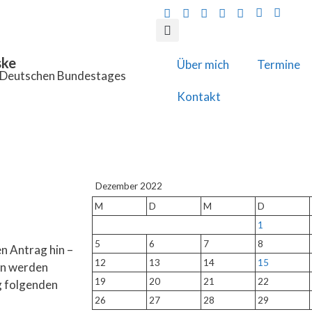
ske
Über mich
Termine
s Deutschen Bundestages
Kontakt
Dezember 2022
M
D
M
D
1
5
6
7
8
n Antrag hin –
12
13
14
15
en werden
19
20
21
22
g folgenden
26
27
28
29