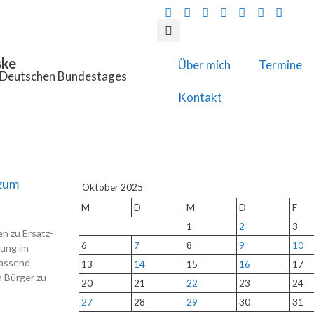
ske
Über mich
Termine
s Deutschen Bundestages
Kontakt
 zum
Oktober 2025
M
D
M
D
F
1
2
3
n zu Ersatz-
6
7
8
9
10
ung im
fassend
13
14
15
16
17
n Bürger zu
20
21
22
23
24
27
28
29
30
31