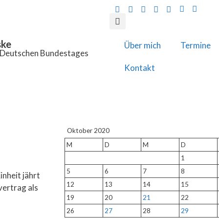
ske
Über mich
Termine
s Deutschen Bundestages
Kontakt
Oktober 2020
M
D
M
D
1
5
6
7
8
nheit jährt
12
13
14
15
vertrag als
19
20
21
22
26
27
28
29