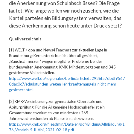
die Anerkennung von Schulabschlüssen? Die Frage
lautet: Wie lange wollen wir noch zusehen, wie die
Kartellparteien ein Bildungssystem verwalten, das
diese Anerkennung schon heute unter Druck setzt?
Quellverzeichnis
[1] WELT / dpa und News4Teachers zur aktuellen Lage in
Brandenburg: Kernunterricht nicht überall gesichert,
„Bauchschmerzen“ wegen möglicher Probleme bei der
bundesweiten Anerkennung, KMK-Mindestvorgaben und 345
gestrichene Vollzeitstellen.
https://www.welt.de/regionales/berlin/article6a2936f57dbdf9567
0dac0c7/schulstunden-wegen-lehrkraeftemangels-nicht-mehr-
gesichert.html
[2] KMK-Vereinbarung zur gymnasialen Oberstufe und
Abiturprüfung: Für die Allgemeine Hochschulreife ist ein
Gesamtstundenvolumen von mindestens 265
Jahreswochenstunden ab Klasse 5 nachzuweisen.
https://www.kmk.org/fileadmin/Dateien/pdf/Bildung/AllgBildung/1
76_Vereinb-S-II-Abi_2021-02-18.pdf