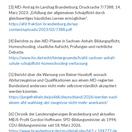
[3] AfD-Antrag im Landtag Brandenburg, Drucksache 7/7388, 14.
März 2023: „Erfüllung der allgemeinen Schulpflicht durch
gleichwertiges häusliches Lernen ermöglichen“.
https://afd-fraktion-brandenburg.de/wp-
content/uploads/2023/03/7388.pdf
[4] Berichte zu den AfD-Plänen in Sachsen-Anhalt: Bildungspflicht,
Homeschooling, staatliche Aufsicht, Prüfungen und rechtliche
Debatte.
https://www.lto.de/recht/hintergruende/h/afd-sachsen-anhalt-
schule-schulplficht-homeschooling-verfassung
[5] Bericht über die Warnung von Reiner Haseloff, wonach
Abiturzeugnisse und Qualifikationen aus einem AfD-regierten
Bundesland anderswo nicht mehr selbstverständlich akzeptiert
werden könnten.
https://jungefreiheit.de/politik/deutschland/2026/werden-nach-
einem-afd-wahlsieg-abi-zeugnisse-nicht-mehr-anerkannt/
[6] Chronik der Landesregierungen Brandenburg und aktuelles
MBJS-Profil Gordon Hoffmann: SPD-Bildungsminister ab 1994;
CDU-Bildungsminister seit 18. März 2026.
https://www.brandenburg.de/cms/detail.php/bb1.c.594772.de