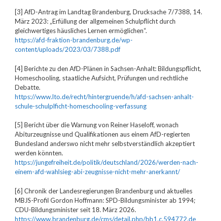
[3] AfD-Antrag im Landtag Brandenburg, Drucksache 7/7388, 14.
März 2023: „Erfüllung der allgemeinen Schulpflicht durch
gleichwertiges häusliches Lernen ermöglichen“.
https://afd-fraktion-brandenburg.de/wp-
content/uploads/2023/03/7388.pdf
[4] Berichte zu den AfD-Plänen in Sachsen-Anhalt: Bildungspflicht,
Homeschooling, staatliche Aufsicht, Prüfungen und rechtliche
Debatte.
https://www.lto.de/recht/hintergruende/h/afd-sachsen-anhalt-
schule-schulplficht-homeschooling-verfassung
[5] Bericht über die Warnung von Reiner Haseloff, wonach
Abiturzeugnisse und Qualifikationen aus einem AfD-regierten
Bundesland anderswo nicht mehr selbstverständlich akzeptiert
werden könnten.
https://jungefreiheit.de/politik/deutschland/2026/werden-nach-
einem-afd-wahlsieg-abi-zeugnisse-nicht-mehr-anerkannt/
[6] Chronik der Landesregierungen Brandenburg und aktuelles
MBJS-Profil Gordon Hoffmann: SPD-Bildungsminister ab 1994;
CDU-Bildungsminister seit 18. März 2026.
https://www.brandenburg.de/cms/detail.php/bb1.c.594772.de