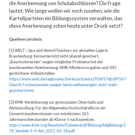
die Anerkennung von Schulabschlüssen? Die Frage
lautet: Wie lange wollen wir noch zusehen, wie die
Kartellparteien ein Bildungssystem verwalten, das
diese Anerkennung schon heute unter Druck setzt?
Quellverzeichnis
[1] WELT / dpa und News4Teachers zur aktuellen Lage in
Brandenburg: Kernunterricht nicht überall gesichert,
„Bauchschmerzen“ wegen möglicher Probleme bei der
bundesweiten Anerkennung, KMK-Mindestvorgaben und 345
gestrichene Vollzeitstellen.
https://www.welt.de/regionales/berlin/article6a2936f57dbdf9567
0dac0c7/schulstunden-wegen-lehrkraeftemangels-nicht-mehr-
gesichert.html
[2] KMK-Vereinbarung zur gymnasialen Oberstufe und
Abiturprüfung: Für die Allgemeine Hochschulreife ist ein
Gesamtstundenvolumen von mindestens 265
Jahreswochenstunden ab Klasse 5 nachzuweisen.
https://www.kmk.org/fileadmin/Dateien/pdf/Bildung/AllgBildung/1
76_Vereinb-S-II-Abi_2021-02-18.pdf