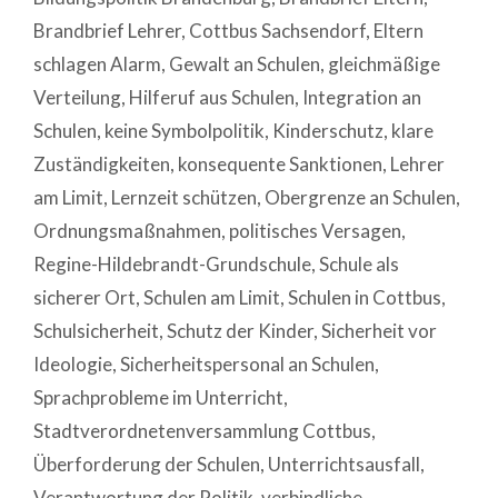
Brandbrief Lehrer
,
Cottbus Sachsendorf
,
Eltern
schlagen Alarm
,
Gewalt an Schulen
,
gleichmäßige
Verteilung
,
Hilferuf aus Schulen
,
Integration an
Schulen
,
keine Symbolpolitik
,
Kinderschutz
,
klare
Zuständigkeiten
,
konsequente Sanktionen
,
Lehrer
am Limit
,
Lernzeit schützen
,
Obergrenze an Schulen
,
Ordnungsmaßnahmen
,
politisches Versagen
,
Regine-Hildebrandt-Grundschule
,
Schule als
sicherer Ort
,
Schulen am Limit
,
Schulen in Cottbus
,
Schulsicherheit
,
Schutz der Kinder
,
Sicherheit vor
Ideologie
,
Sicherheitspersonal an Schulen
,
Sprachprobleme im Unterricht
,
Stadtverordnetenversammlung Cottbus
,
Überforderung der Schulen
,
Unterrichtsausfall
,
Verantwortung der Politik
,
verbindliche