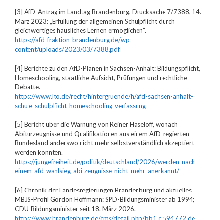
[3] AfD-Antrag im Landtag Brandenburg, Drucksache 7/7388, 14.
März 2023: „Erfüllung der allgemeinen Schulpflicht durch
gleichwertiges häusliches Lernen ermöglichen“.
https://afd-fraktion-brandenburg.de/wp-
content/uploads/2023/03/7388.pdf
[4] Berichte zu den AfD-Plänen in Sachsen-Anhalt: Bildungspflicht,
Homeschooling, staatliche Aufsicht, Prüfungen und rechtliche
Debatte.
https://www.lto.de/recht/hintergruende/h/afd-sachsen-anhalt-
schule-schulplficht-homeschooling-verfassung
[5] Bericht über die Warnung von Reiner Haseloff, wonach
Abiturzeugnisse und Qualifikationen aus einem AfD-regierten
Bundesland anderswo nicht mehr selbstverständlich akzeptiert
werden könnten.
https://jungefreiheit.de/politik/deutschland/2026/werden-nach-
einem-afd-wahlsieg-abi-zeugnisse-nicht-mehr-anerkannt/
[6] Chronik der Landesregierungen Brandenburg und aktuelles
MBJS-Profil Gordon Hoffmann: SPD-Bildungsminister ab 1994;
CDU-Bildungsminister seit 18. März 2026.
https://www.brandenburg.de/cms/detail.php/bb1.c.594772.de