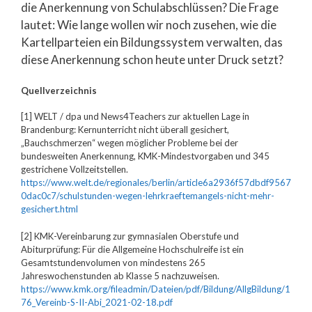
die Anerkennung von Schulabschlüssen? Die Frage
lautet: Wie lange wollen wir noch zusehen, wie die
Kartellparteien ein Bildungssystem verwalten, das
diese Anerkennung schon heute unter Druck setzt?
Quellverzeichnis
[1] WELT / dpa und News4Teachers zur aktuellen Lage in
Brandenburg: Kernunterricht nicht überall gesichert,
„Bauchschmerzen“ wegen möglicher Probleme bei der
bundesweiten Anerkennung, KMK-Mindestvorgaben und 345
gestrichene Vollzeitstellen.
https://www.welt.de/regionales/berlin/article6a2936f57dbdf9567
0dac0c7/schulstunden-wegen-lehrkraeftemangels-nicht-mehr-
gesichert.html
[2] KMK-Vereinbarung zur gymnasialen Oberstufe und
Abiturprüfung: Für die Allgemeine Hochschulreife ist ein
Gesamtstundenvolumen von mindestens 265
Jahreswochenstunden ab Klasse 5 nachzuweisen.
https://www.kmk.org/fileadmin/Dateien/pdf/Bildung/AllgBildung/1
76_Vereinb-S-II-Abi_2021-02-18.pdf