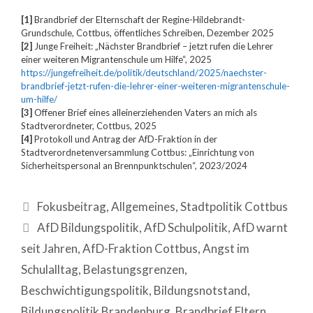
[1]
Brandbrief der Elternschaft der Regine-Hildebrandt-
Grundschule, Cottbus, öffentliches Schreiben, Dezember 2025
[2]
Junge Freiheit: „Nächster Brandbrief – jetzt rufen die Lehrer
einer weiteren Migrantenschule um Hilfe“, 2025
https://jungefreiheit.de/politik/deutschland/2025/naechster-
brandbrief-jetzt-rufen-die-lehrer-einer-weiteren-migrantenschule-
um-hilfe/
[3]
Offener Brief eines alleinerziehenden Vaters an mich als
Stadtverordneter, Cottbus, 2025
[4]
Protokoll und Antrag der AfD-Fraktion in der
Stadtverordnetenversammlung Cottbus: „Einrichtung von
Sicherheitspersonal an Brennpunktschulen“, 2023/2024
Fokusbeitrag
,
Allgemeines
,
Stadtpolitik Cottbus
AfD Bildungspolitik
,
AfD Schulpolitik
,
AfD warnt
seit Jahren
,
AfD-Fraktion Cottbus
,
Angst im
Schulalltag
,
Belastungsgrenzen
,
Beschwichtigungspolitik
,
Bildungsnotstand
,
Bildungspolitik Brandenburg
,
Brandbrief Eltern
,