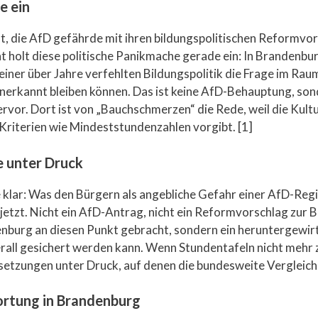
e ein
t, die AfD gefährde mit ihren bildungspolitischen Reformvo
ät holt diese politische Panikmache gerade ein: In Brandenbu
ner über Jahre verfehlten Bildungspolitik die Frage im Rau
erkannt bleiben können. Das ist keine AfD-Behauptung, sond
vor. Dort ist von „Bauchschmerzen“ die Rede, weil die Kult
Kriterien wie Mindeststundenzahlen vorgibt. [1]
e unter Druck
te klar: Was den Bürgern als angebliche Gefahr einer AfD-Regi
s jetzt. Nicht ein AfD-Antrag, nicht ein Reformvorschlag zur 
burg an diesen Punkt gebracht, sondern ein heruntergewir
erall gesichert werden kann. Wenn Stundentafeln nicht mehr 
etzungen unter Druck, auf denen die bundesweite Vergleichb
rtung in Brandenburg