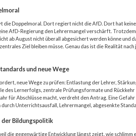
elmoral
 die Doppelmoral. Dort regiert nicht die AfD. Dort hat keine
keine AfD-Regierung den Lehrermangel verschärft. Trotzdem
icht ab August nicht überall abgesichert werden könne und 
trales Ziel bleiben müsse. Genau das ist die Realität nach 
 Standards und neue Wege
rdert, neue Wege zu prüfen: Entlastung der Lehrer, Stärkung
le des Lernerfolgs, zentrale Prüfungsformate und Rückkehr i
hr für Abschlüsse macht, verdreht den Antrag. Eine Gefahr 
n durch Unterrichtsausfall, Lehrermangel, abgesenkte Standar
 der Bildungspolitik
eil die gegenwärtige Entwicklung längst zeigt, wie schlimm e