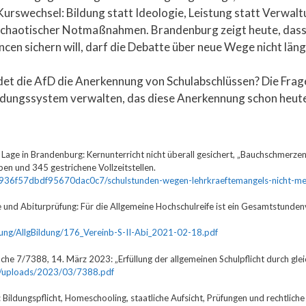
Kurswechsel: Bildung statt Ideologie, Leistung statt Verwal
 chaotischer Notmaßnahmen. Brandenburg zeigt heute, dass 
en sichern will, darf die Debatte über neue Wege nicht läng
rdet die AfD die Anerkennung von Schulabschlüssen? Die Frage
Bildungssystem verwalten, das diese Anerkennung schon heute
Lage in Brandenburg: Kernunterricht nicht überall gesichert, „Bauchschmerz
 und 345 gestrichene Vollzeitstellen.
6a2936f57dbdf95670dac0c7/schulstunden-wegen-lehrkraeftemangels-nicht-meh
 und Abiturprüfung: Für die Allgemeine Hochschulreife ist ein Gesamtstund
dung/AllgBildung/176_Vereinb-S-II-Abi_2021-02-18.pdf
e 7/7388, 14. März 2023: „Erfüllung der allgemeinen Schulpflicht durch glei
nt/uploads/2023/03/7388.pdf
 Bildungspflicht, Homeschooling, staatliche Aufsicht, Prüfungen und rechtlich