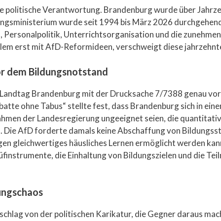
ie politische Verantwortung. Brandenburg wurde über Jahrz
ngsministerium wurde seit 1994 bis März 2026 durchgehend 
n, Personalpolitik, Unterrichtsorganisation und die zunehm
oblem erst mit AfD-Reformideen, verschweigt diese jahrzehn
or dem Bildungsnotstand
 Landtag Brandenburg mit der Drucksache 7/7388 genau vor
ebatte ohne Tabus“ stellte fest, dass Brandenburg sich in e
hmen der Landesregierung ungeeignet seien, die quantitativ
n. Die AfD forderte damals keine Abschaffung von Bildungss
en gleichwertiges häusliches Lernen ermöglicht werden kann
üfinstrumente, die Einhaltung von Bildungszielen und die Tei
dungschaos
hlag von der politischen Karikatur, die Gegner daraus mach