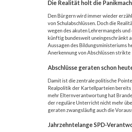
Die Realität holt die Panikmach
Den Bürgern wird immer wieder erzähl
von Schulabschlüssen. Doch die Realit
wegen des akuten Lehrermangels und ei
künftig bundesweit uneingeschränkt an
Aussagen des Bildungsministeriums her
Anerkennung von Abschlüssen strikte 
Abschlüsse geraten schon heut
Damit ist die zentrale politische Poin
Realpolitik der Kartellparteien bereit
mehr Elternverantwortung hat Branden
der reguläre Unterricht nicht mehr üb
geraten zwangsläufig auch die Vorauss
Jahrzehntelange SPD-Verantwo