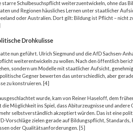
ie starre Schulbesuchspflicht weiterzuentwickeln, ohne das 
aten und Regionen häusliches Lernen unter staatlicher Aufsich
eland oder Australien. Dort gilt: Bildung ist Pflicht – nicht
]
litische Drohkulisse
atte nun geführt. Ulrich Siegmund und die AfD Sachsen-Anha
pflicht weiterentwickeln zu wollen. Nach den öffentlich beric
hen, sondern um Modelle mit staatlicher Aufsicht, genehmi
politische Gegner bewerten das unterschiedlich, aber gerade 
se zu konstruieren. [4]
ch ausgeschlachtet wurde, kam von Reiner Haseloff, dem frü
t die Möglichkeit ins Spiel, dass Abiturzeugnisse und andere
ehr selbstverständlich akzeptiert würden. Das ist eine poli
D-Vorschläge zielen gerade auf Bildungspflicht, Standards, 
üssen oder Qualitätsanforderungen. [5]