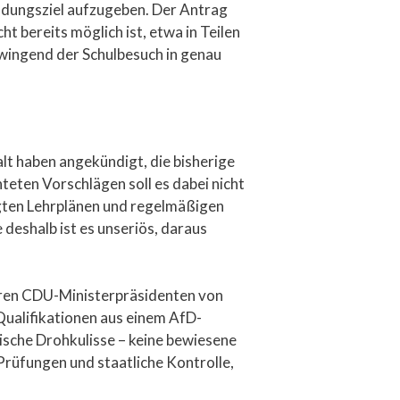
Bildungsziel aufzugeben. Der Antrag
t bereits möglich ist, etwa in Teilen
 zwingend der Schulbesuch in genau
lt haben angekündigt, die bisherige
hteten Vorschlägen soll es dabei nicht
gten Lehrplänen und regelmäßigen
deshalb ist es unseriös, daraus
heren CDU-Ministerpräsidenten von
 Qualifikationen aus einem AfD-
tische Drohkulisse – keine bewiesene
Prüfungen und staatliche Kontrolle,