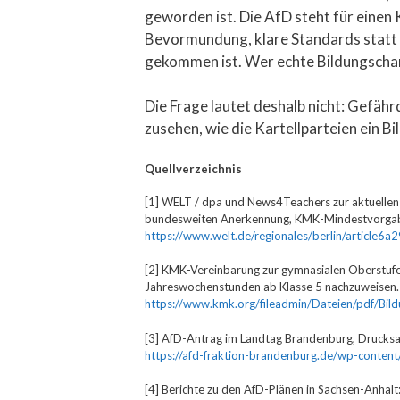
geworden ist. Die AfD steht für einen 
Bevormundung, klare Standards statt
gekommen ist. Wer echte Bildungschanc
Die Frage lautet deshalb nicht: Gefäh
zusehen, wie die Kartellparteien ein 
Quellverzeichnis
[1] WELT / dpa und News4Teachers zur aktuellen 
bundesweiten Anerkennung, KMK-Mindestvorgaben
https://www.welt.de/regionales/berlin/article
[2] KMK-Vereinbarung zur gymnasialen Oberstufe
Jahreswochenstunden ab Klasse 5 nachzuweisen.
https://www.kmk.org/fileadmin/Dateien/pdf/Bil
[3] AfD-Antrag im Landtag Brandenburg, Drucksach
https://afd-fraktion-brandenburg.de/wp-conte
[4] Berichte zu den AfD-Plänen in Sachsen-Anhalt: