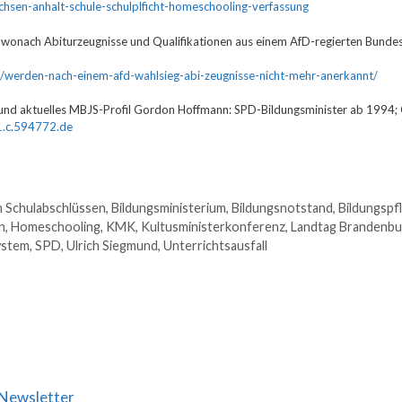
chsen-anhalt-schule-schulplficht-homeschooling-verfassung
f, wonach Abiturzeugnisse und Qualifikationen aus einem AfD-regierten Bunde
026/werden-nach-einem-afd-wahlsieg-abi-zeugnisse-nicht-mehr-anerkannt/
und aktuelles MBJS-Profil Gordon Hoffmann: SPD-Bildungsminister ab 1994; 
1.c.594772.de
 Schulabschlüssen
,
Bildungsministerium
,
Bildungsnotstand
,
Bildungspfl
n
,
Homeschooling
,
KMK
,
Kultusministerkonferenz
,
Landtag Brandenbu
ystem
,
SPD
,
Ulrich Siegmund
,
Unterrichtsausfall
Newsletter