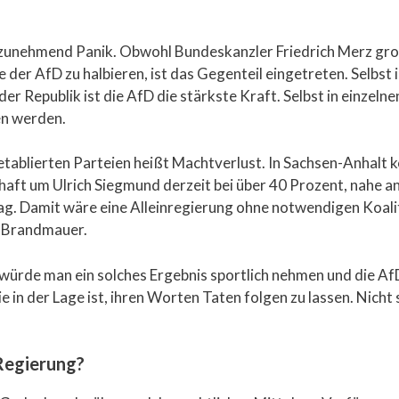
t zunehmend Panik. Obwohl Bundeskanzler Friedrich Merz gro
der AfD zu halbieren, ist das Gegenteil eingetreten. Selbs
er Republik ist die AfD die stärkste Kraft. Selbst in einze
en werden.
tablierten Parteien heißt Machtverlust. In Sachsen-Anhalt 
aft um Ulrich Siegmund derzeit bei über 40 Prozent, nahe an
tag. Damit wäre eine Alleinregierung ohne notwendigen Koal
en Brandmauer.
würde man ein solches Ergebnis sportlich nehmen und die AfD 
e in der Lage ist, ihren Worten Taten folgen zu lassen. Nicht
Regierung?