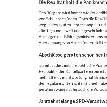
Die Realität holt die Panikmach
Den Bürgern wird immer wieder erzähl
von Schulabschlüssen. Doch die Realit
wegen des akuten Lehrermangels und ei
künftig bundesweit uneingeschränkt an
Aussagen des Bildungsministeriums her
Anerkennung von Abschlüssen strikte 
Abschlüsse geraten schon heut
Damit ist die zentrale politische Poin
Realpolitik der Kartellparteien bereit
mehr Elternverantwortung hat Branden
der reguläre Unterricht nicht mehr üb
geraten zwangsläufig auch die Vorauss
Jahrzehntelange SPD-Verantwo