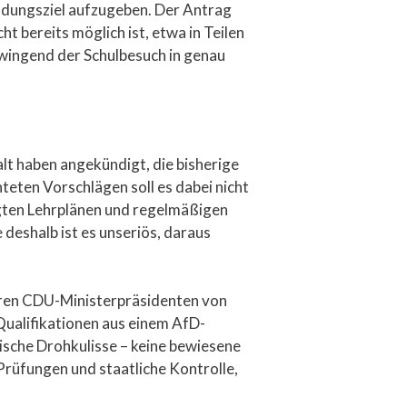
Bildungsziel aufzugeben. Der Antrag
t bereits möglich ist, etwa in Teilen
 zwingend der Schulbesuch in genau
lt haben angekündigt, die bisherige
hteten Vorschlägen soll es dabei nicht
gten Lehrplänen und regelmäßigen
deshalb ist es unseriös, daraus
heren CDU-Ministerpräsidenten von
 Qualifikationen aus einem AfD-
tische Drohkulisse – keine bewiesene
Prüfungen und staatliche Kontrolle,