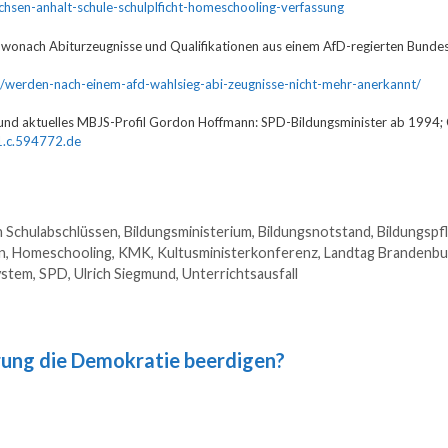
chsen-anhalt-schule-schulplficht-homeschooling-verfassung
f, wonach Abiturzeugnisse und Qualifikationen aus einem AfD-regierten Bunde
026/werden-nach-einem-afd-wahlsieg-abi-zeugnisse-nicht-mehr-anerkannt/
und aktuelles MBJS-Profil Gordon Hoffmann: SPD-Bildungsminister ab 1994; 
1.c.594772.de
 Schulabschlüssen
,
Bildungsministerium
,
Bildungsnotstand
,
Bildungspfl
n
,
Homeschooling
,
KMK
,
Kultusministerkonferenz
,
Landtag Brandenbu
ystem
,
SPD
,
Ulrich Siegmund
,
Unterrichtsausfall
rung die Demokratie beerdigen?