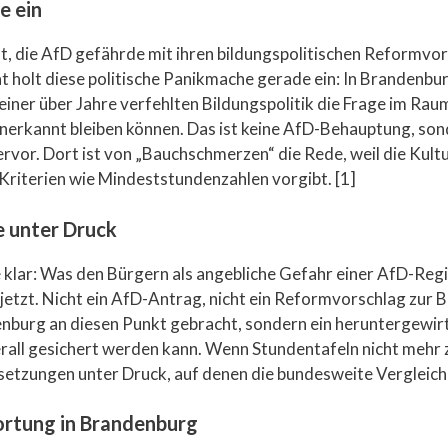
e ein
t, die AfD gefährde mit ihren bildungspolitischen Reformvo
ät holt diese politische Panikmache gerade ein: In Brandenbu
ner über Jahre verfehlten Bildungspolitik die Frage im Rau
erkannt bleiben können. Das ist keine AfD-Behauptung, sond
vor. Dort ist von „Bauchschmerzen“ die Rede, weil die Kult
Kriterien wie Mindeststundenzahlen vorgibt. [1]
e unter Druck
te klar: Was den Bürgern als angebliche Gefahr einer AfD-Regi
s jetzt. Nicht ein AfD-Antrag, nicht ein Reformvorschlag zur 
burg an diesen Punkt gebracht, sondern ein heruntergewir
erall gesichert werden kann. Wenn Stundentafeln nicht mehr 
etzungen unter Druck, auf denen die bundesweite Vergleichb
rtung in Brandenburg