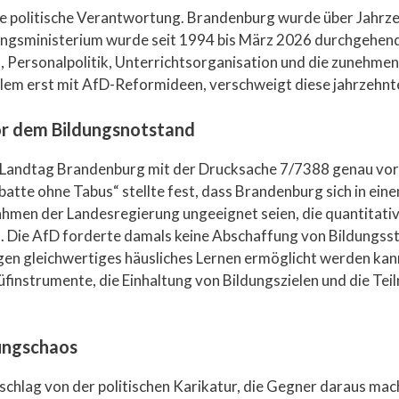
ie politische Verantwortung. Brandenburg wurde über Jahrz
ngsministerium wurde seit 1994 bis März 2026 durchgehend 
n, Personalpolitik, Unterrichtsorganisation und die zunehm
oblem erst mit AfD-Reformideen, verschweigt diese jahrzehn
or dem Bildungsnotstand
 Landtag Brandenburg mit der Drucksache 7/7388 genau vor
ebatte ohne Tabus“ stellte fest, dass Brandenburg sich in e
hmen der Landesregierung ungeeignet seien, die quantitativ
n. Die AfD forderte damals keine Abschaffung von Bildungss
en gleichwertiges häusliches Lernen ermöglicht werden kann
üfinstrumente, die Einhaltung von Bildungszielen und die Tei
dungschaos
hlag von der politischen Karikatur, die Gegner daraus mach