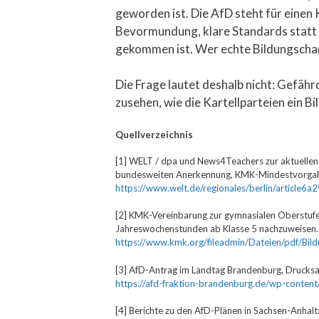
geworden ist. Die AfD steht für einen 
Bevormundung, klare Standards statt
gekommen ist. Wer echte Bildungschanc
Die Frage lautet deshalb nicht: Gefäh
zusehen, wie die Kartellparteien ein 
Quellverzeichnis
[1] WELT / dpa und News4Teachers zur aktuellen 
bundesweiten Anerkennung, KMK-Mindestvorgaben
https://www.welt.de/regionales/berlin/article
[2] KMK-Vereinbarung zur gymnasialen Oberstufe
Jahreswochenstunden ab Klasse 5 nachzuweisen.
https://www.kmk.org/fileadmin/Dateien/pdf/Bil
[3] AfD-Antrag im Landtag Brandenburg, Drucksach
https://afd-fraktion-brandenburg.de/wp-conte
[4] Berichte zu den AfD-Plänen in Sachsen-Anhalt: