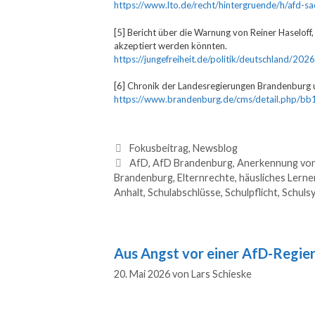
https://www.lto.de/recht/hintergruende/h/afd-sa
[5] Bericht über die Warnung von Reiner Haselof
akzeptiert werden könnten.
https://jungefreiheit.de/politik/deutschland/2
[6] Chronik der Landesregierungen Brandenburg 
https://www.brandenburg.de/cms/detail.php/bb
Fokusbeitrag
,
Newsblog
AfD
,
AfD Brandenburg
,
Anerkennung von
Brandenburg
,
Elternrechte
,
häusliches Lerne
Anhalt
,
Schulabschlüsse
,
Schulpflicht
,
Schuls
Aus Angst vor einer AfD-Regie
20. Mai 2026
von
Lars Schieske