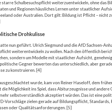
ie starre Schulbesuchspflicht weiterzuentwickeln, ohne das 
aten und Regionen häusliches Lernen unter staatlicher Aufsich
eland oder Australien. Dort gilt: Bildung ist Pflicht – nicht
]
litische Drohkulisse
atte nun geführt. Ulrich Siegmund und die AfD Sachsen-Anha
pflicht weiterentwickeln zu wollen. Nach den öffentlich beric
hen, sondern um Modelle mit staatlicher Aufsicht, genehmi
politische Gegner bewerten das unterschiedlich, aber gerade 
se zu konstruieren. [4]
ch ausgeschlachtet wurde, kam von Reiner Haseloff, dem frü
t die Möglichkeit ins Spiel, dass Abiturzeugnisse und andere
ehr selbstverständlich akzeptiert würden. Das ist eine poli
D-Vorschläge zielen gerade auf Bildungspflicht, Standards, 
üssen oder Qualitätsanforderungen. [5]