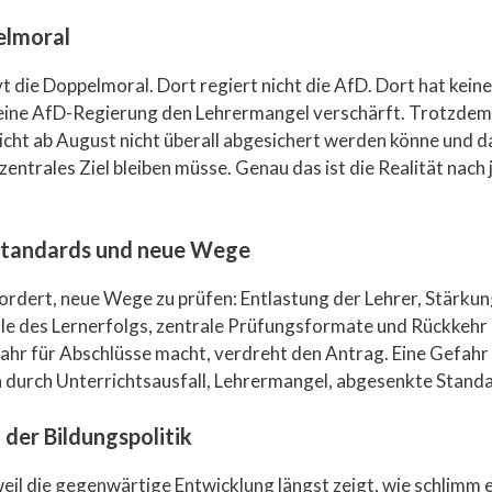
elmoral
 die Doppelmoral. Dort regiert nicht die AfD. Dort hat keine
keine AfD-Regierung den Lehrermangel verschärft. Trotzdem
icht ab August nicht überall abgesichert werden könne und 
trales Ziel bleiben müsse. Genau das ist die Realität nach 
 Standards und neue Wege
rdert, neue Wege zu prüfen: Entlastung der Lehrer, Stärkung
le des Lernerfolgs, zentrale Prüfungsformate und Rückkehr i
hr für Abschlüsse macht, verdreht den Antrag. Eine Gefahr 
n durch Unterrichtsausfall, Lehrermangel, abgesenkte Standar
 der Bildungspolitik
eil die gegenwärtige Entwicklung längst zeigt, wie schlimm e