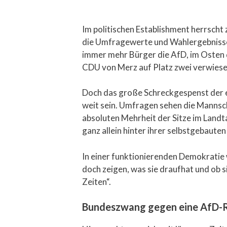
Im politischen Establishment herrsch
die Umfragewerte und Wahlergebnisse 
immer mehr Bürger die AfD, im Osten d
CDU von Merz auf Platz zwei verwies
Doch das große Schreckgespenst der e
weit sein. Umfragen sehen die Mannsch
absoluten Mehrheit der Sitze im Land
ganz allein hinter ihrer selbstgebaut
In einer funktionierenden Demokratie 
doch zeigen, was sie draufhat und ob si
Zeiten“.
Bundeszwang gegen eine AfD-