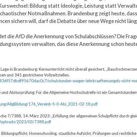
Kurswechsel: Bildung statt Ideologie, Leistung statt Verwal
 chaotischer Notmaßnahmen. Brandenburg zeigt heute, dass 
en sichern will, darf die Debatte über neue Wege nicht läng
rdet die AfD die Anerkennung von Schulabschlüssen? Die Frage
Bildungssystem verwalten, das diese Anerkennung schon heute
Lage in Brandenburg: Kernunterricht nicht überall gesichert, „Bauchschmerz
 und 345 gestrichene Vollzeitstellen.
6a2936f57dbdf95670dac0c7/schulstunden-wegen-lehrkraeftemangels-nicht-meh
 und Abiturprüfung: Für die Allgemeine Hochschulreife ist ein Gesamtstund
dung/AllgBildung/176_Vereinb-S-II-Abi_2021-02-18.pdf
e 7/7388, 14. März 2023: „Erfüllung der allgemeinen Schulpflicht durch glei
nt/uploads/2023/03/7388.pdf
 Bildungspflicht, Homeschooling, staatliche Aufsicht, Prüfungen und rechtlich