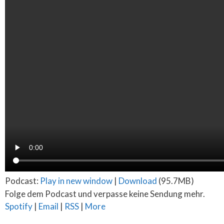
Podcast:
Play in new window
|
Download
(95.7MB)
Folge dem Podcast und verpasse keine Sendung mehr.
Spotify
|
Email
|
RSS
|
More