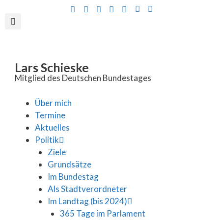
Inhalt
springen
Lars Schieske
Mitglied des Deutschen Bundestages
Über mich
Termine
Aktuelles
Politik
Ziele
Grundsätze
Im Bundestag
Als Stadtverordneter
Im Landtag (bis 2024)
365 Tage im Parlament