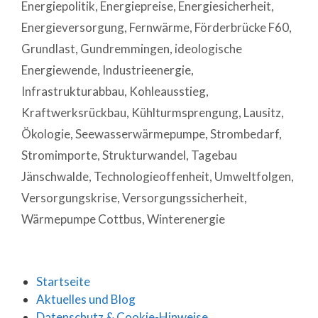
Energiepolitik
,
Energiepreise
,
Energiesicherheit
,
Energieversorgung
,
Fernwärme
,
Förderbrücke F60
,
Grundlast
,
Gundremmingen
,
ideologische
Energiewende
,
Industrieenergie
,
Infrastrukturabbau
,
Kohleausstieg
,
Kraftwerksrückbau
,
Kühlturmsprengung
,
Lausitz
,
Ökologie
,
Seewasserwärmepumpe
,
Strombedarf
,
Stromimporte
,
Strukturwandel
,
Tagebau
Jänschwalde
,
Technologieoffenheit
,
Umweltfolgen
,
Versorgungskrise
,
Versorgungssicherheit
,
Wärmepumpe Cottbus
,
Winterenergie
Startseite
Aktuelles und Blog
Datenschutz & Cookie-Hinweise