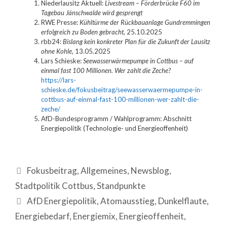
Niederlausitz Aktuell:
Livestream – Förderbrücke F60 im
Tagebau Jänschwalde wird gesprengt
RWE Presse:
Kühltürme der Rückbauanlage Gundremmingen
erfolgreich zu Boden gebracht
, 25.10.2025
rbb24:
Bislang kein konkreter Plan für die Zukunft der Lausitz
ohne Kohle
, 13.05.2025
Lars Schieske:
Seewasserwärmepumpe in Cottbus – auf
einmal fast 100 Millionen. Wer zahlt die Zeche?
https://lars-
schieske.de/fokusbeitrag/seewasserwaermepumpe-in-
cottbus-auf-einmal-fast-100-millionen-wer-zahlt-die-
zeche/
AfD-Bundesprogramm / Wahlprogramm: Abschnitt
Energiepolitik (Technologie- und Energieoffenheit)
Kategorien
Fokusbeitrag
,
Allgemeines
,
Newsblog
,
Stadtpolitik Cottbus
,
Standpunkte
Schlagwörter
AfD Energiepolitik
,
Atomausstieg
,
Dunkelflaute
,
Energiebedarf
,
Energiemix
,
Energieoffenheit
,