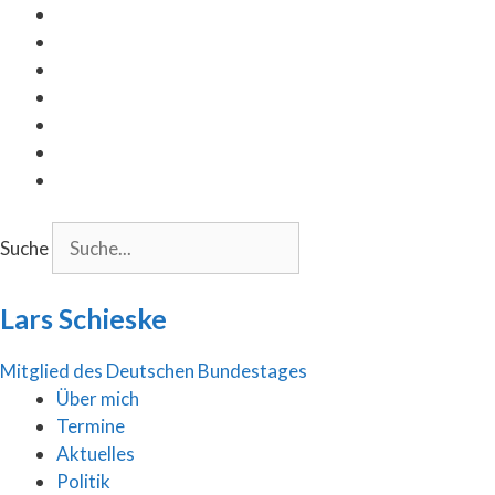
Inhalt
Zum
springen
Inhalt
springen
Suche
Lars Schieske
Mitglied des Deutschen Bundestages
Über mich
Termine
Aktuelles
Politik