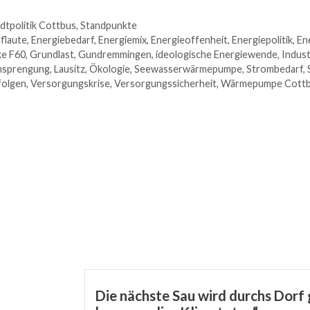
dtpolitik Cottbus
,
Standpunkte
flaute
,
Energiebedarf
,
Energiemix
,
Energieoffenheit
,
Energiepolitik
,
En
ke F60
,
Grundlast
,
Gundremmingen
,
ideologische Energiewende
,
Indust
msprengung
,
Lausitz
,
Ökologie
,
Seewasserwärmepumpe
,
Strombedarf
,
folgen
,
Versorgungskrise
,
Versorgungssicherheit
,
Wärmepumpe Cott
Die nächste Sau wird durchs Dorf 