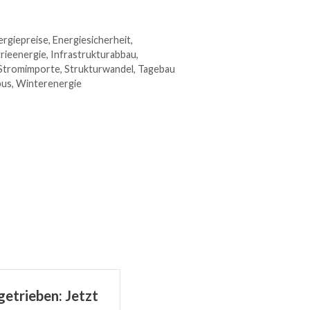
ergiepreise
,
Energiesicherheit
,
rieenergie
,
Infrastrukturabbau
,
Stromimporte
,
Strukturwandel
,
Tagebau
bus
,
Winterenergie
getrieben: Jetzt
Nicht nur Merz ist das Pr