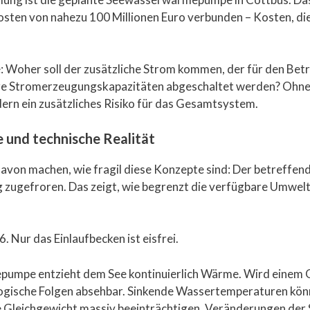
kosten von nahezu 100 Millionen Euro verbunden – Kosten, d
: Woher soll der zusätzliche Strom kommen, der für den Be
here Stromerzeugungskapazitäten abgeschaltet werden? Ohne
rn ein zusätzliches Risiko für das Gesamtsystem.
 und technische Realität
davon machen, wie fragil diese Konzepte sind: Der betreffend
 zugefroren. Das zeigt, wie begrenzt die verfügbare Umwelt
umpe entzieht dem See kontinuierlich Wärme. Wird einem 
ologische Folgen absehbar. Sinkende Wassertemperaturen k
Gleichgewicht massiv beeinträchtigen. Veränderungen der S