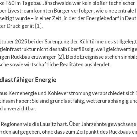
 F60 im Tagebau Jänschwalde war kein bloßer technischer 
 per Livestream konnten Bürger verfolgen, wie eine zentrale
itigt wurde – in einer Zeit, in der der Energiebedarf in Deut
r Druck gerät [1].
im Oktober 2025 bei der Sprengung der Kühltürme des stillg
einfrastruktur nicht deshalb überflüssig, weil gleichwertige
gen Rückbau erzwangen [2]. Beide Ereignisse stehen sinnbildli
ische sowie wirtschaftliche Realitäten ausblendet.
dlastfähiger Energie
 aus Kernenergie und Kohleverstromung verabschiedet sich
insam haben: Sie sind grundlastfähig, wetterunabhängig un
nd unverzichtbar.
 Regionen wie die Lausitz hart. Über Jahrzehnte gewachsene i
rden aufgegeben, ohne dass zum Zeitpunkt des Rückbaus ein b