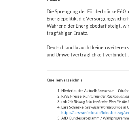
Die Sprengung der Förderbrücke F60 un
Energiepolitik, die Versorgungssicher
Während der Energiebedarf steigt, wi
tragfähigen Ersatz.
Deutschland braucht keinen weiteren s
und Umweltverträglichkeit verbindet. A
Quellenverzeichnis
Niederlausitz Aktuell:
Livestream – Förde
RWE Presse:
Kühltürme der Rückbauanlag
rbb24:
Bislang kein konkreter Plan für die
Lars Schieske:
Seewasserwärmepumpe in Cot
https://lars-schieske.de/fokusbeitrag/
AfD-Bundesprogramm / Wahlprogramm: Ab