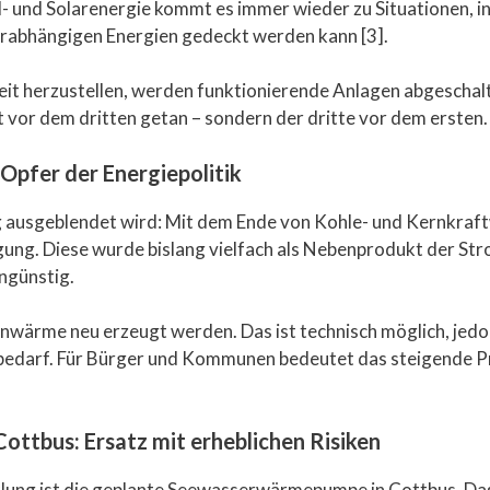
d- und Solarenergie kommt es immer wieder zu Situationen, in
rabhängigen Energien gedeckt werden kann [3].
it herzustellen, werden funktionierende Anlagen abgeschalt
tt vor dem dritten getan – sondern der dritte vor dem ersten.
Opfer der Energiepolitik
ig ausgeblendet wird: Mit dem Ende von Kohle- und Kernkraf
ng. Diese wurde bislang vielfach als Nebenprodukt der St
ngünstig.
nwärme neu erzeugt werden. Das ist technisch möglich, jedoc
edarf. Für Bürger und Kommunen bedeutet das steigende Prei
ttbus: Ersatz mit erheblichen Risiken
icklung ist die geplante Seewasserwärmepumpe in Cottbus. Da