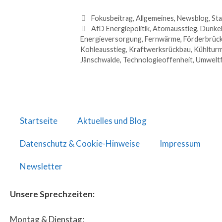
Fokusbeitrag
,
Allgemeines
,
Newsblog
,
Sta
AfD Energiepolitik
,
Atomausstieg
,
Dunkel
Energieversorgung
,
Fernwärme
,
Förderbrüc
Kohleausstieg
,
Kraftwerksrückbau
,
Kühltur
Jänschwalde
,
Technologieoffenheit
,
Umwelt
Startseite
Aktuelles und Blog
Datenschutz & Cookie-Hinweise
Impressum
Newsletter
Unsere Sprechzeiten:
Montag & Dienstag: