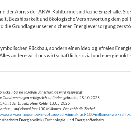
d der Abriss der AKW-Kühltürme sind keine Einzelfälle. Sie 
heit, Bezahlbarkeit und ökologische Verantwortung dem polit
rd die Grundlage unserer sicheren Energieversorgung zerstö
ymbolischen Rückbau, sondern einen ideologiefreien Energiem
lles andere wird uns wirtschaftlich, sozial und energiepolit
rbrücke F60 im Tagebau Jänschwalde wird gesprengt
e Gundremmingen erfolgreich zu Boden gebracht
, 25.10.2025
 Zukunft der Lausitz ohne Kohle
, 13.05.2025
tbus – auf einmal fast 100 Millionen. Wer zahlt die Zeche?
seewasserwaermepumpe-in-cottbus-auf-einmal-fast-100-millionen-wer-zahlt-d
schnitt Energiepolitik (Technologie- und Energieoffenheit)