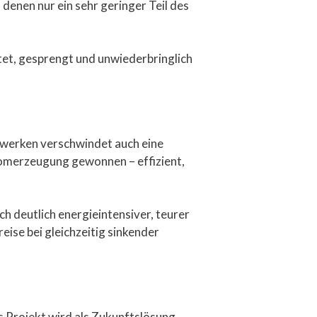
 denen nur ein sehr geringer Teil des
et, gesprengt und unwiederbringlich
twerken verschwindet auch eine
romerzeugung gewonnen – effizient,
h deutlich energieintensiver, teurer
se bei gleichzeitig sinkender
s Projekt wird als Zukunftslösung