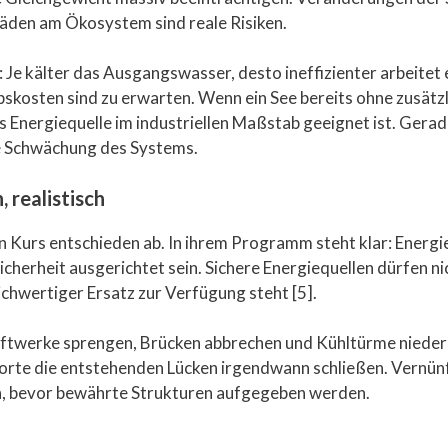
häden am Ökosystem sind reale Risiken.
 Je kälter das Ausgangswasser, desto ineffizienter arbeite
kosten sind zu erwarten. Wenn ein See bereits ohne zusätzl
ls Energiequelle im industriellen Maßstab geeignet ist. Gera
he Schwächung des Systems.
 realistisch
en Kurs entschieden ab. In ihrem Programm steht klar: Energi
herheit ausgerichtet sein. Sichere Energiequellen dürfen n
ichwertiger Ersatz zur Verfügung steht [5].
raftwerke sprengen, Brücken abbrechen und Kühltürme nieder
te die entstehenden Lücken irgendwann schließen. Vernünft
n, bevor bewährte Strukturen aufgegeben werden.