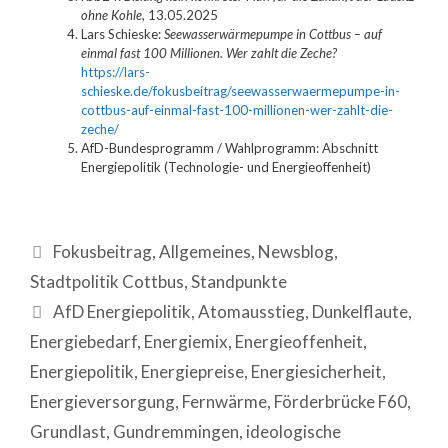
ohne Kohle
, 13.05.2025
Lars Schieske:
Seewasserwärmepumpe in Cottbus – auf
einmal fast 100 Millionen. Wer zahlt die Zeche?
https://lars-
schieske.de/fokusbeitrag/seewasserwaermepumpe-in-
cottbus-auf-einmal-fast-100-millionen-wer-zahlt-die-
zeche/
AfD-Bundesprogramm / Wahlprogramm: Abschnitt
Energiepolitik (Technologie- und Energieoffenheit)
Fokusbeitrag
,
Allgemeines
,
Newsblog
,
Stadtpolitik Cottbus
,
Standpunkte
AfD Energiepolitik
,
Atomausstieg
,
Dunkelflaute
,
Energiebedarf
,
Energiemix
,
Energieoffenheit
,
Energiepolitik
,
Energiepreise
,
Energiesicherheit
,
Energieversorgung
,
Fernwärme
,
Förderbrücke F60
,
Grundlast
,
Gundremmingen
,
ideologische