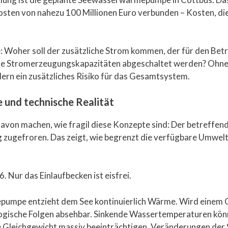
kosten von nahezu 100 Millionen Euro verbunden – Kosten, d
: Woher soll der zusätzliche Strom kommen, der für den Be
here Stromerzeugungskapazitäten abgeschaltet werden? Ohne
rn ein zusätzliches Risiko für das Gesamtsystem.
 und technische Realität
davon machen, wie fragil diese Konzepte sind: Der betreffend
 zugefroren. Das zeigt, wie begrenzt die verfügbare Umwelt
umpe entzieht dem See kontinuierlich Wärme. Wird einem 
ologische Folgen absehbar. Sinkende Wassertemperaturen k
Gleichgewicht massiv beeinträchtigen. Veränderungen der S