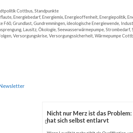
dtpolitik Cottbus
,
Standpunkte
flaute
,
Energiebedarf
,
Energiemix
,
Energieoffenheit
,
Energiepolitik
,
En
ke F60
,
Grundlast
,
Gundremmingen
,
ideologische Energiewende
,
Indust
msprengung
,
Lausitz
,
Ökologie
,
Seewasserwärmepumpe
,
Strombedarf
,
folgen
,
Versorgungskrise
,
Versorgungssicherheit
,
Wärmepumpe Cott
Newsletter
Nicht nur Merz ist das Problem
hat sich selbst entlarvt
Wenn Loyalität mehr zählt als Qualifikation, verli