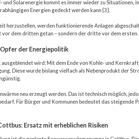
d- und Solarenergie kommt es immer wieder zu Situationen, in
rabhängigen Energien gedeckt werden kann [3].
it herzustellen, werden funktionierende Anlagen abgeschalt
tt vor dem dritten getan – sondern der dritte vor dem ersten.
Opfer der Energiepolitik
ig ausgeblendet wird: Mit dem Ende von Kohle- und Kernkraf
ng. Diese wurde bislang vielfach als Nebenprodukt der St
ngünstig.
nwärme neu erzeugt werden. Das ist technisch möglich, jedoc
edarf. Für Bürger und Kommunen bedeutet das steigende Prei
ttbus: Ersatz mit erheblichen Risiken
icklung ist die geplante Seewasserwärmepumpe in Cottbus. Da