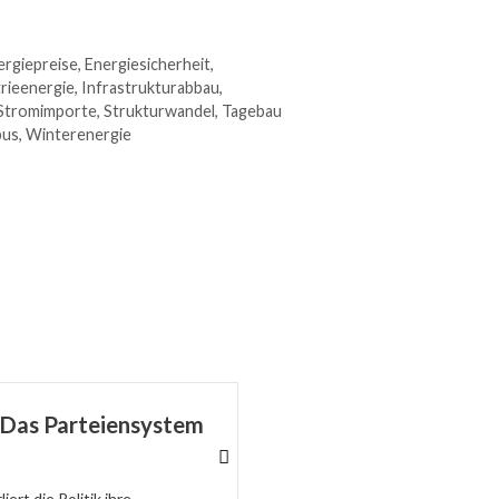
ergiepreise
,
Energiesicherheit
,
rieenergie
,
Infrastrukturabbau
,
Stromimporte
,
Strukturwandel
,
Tagebau
bus
,
Winterenergie
: Das Parteiensystem
Staatsversagen beim 
Berlin
ert die Politik ihre...
Wer die Ursachen leugnet, macht