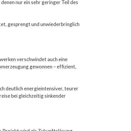
 denen nur ein sehr geringer Teil des
et, gesprengt und unwiederbringlich
twerken verschwindet auch eine
romerzeugung gewonnen – effizient,
h deutlich energieintensiver, teurer
se bei gleichzeitig sinkender
s Projekt wird als Zukunftslösung