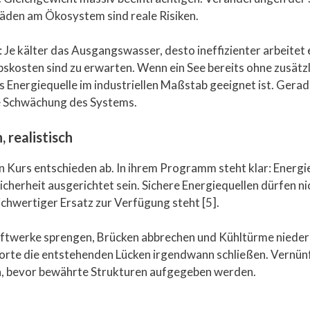
häden am Ökosystem sind reale Risiken.
 Je kälter das Ausgangswasser, desto ineffizienter arbeite
kosten sind zu erwarten. Wenn ein See bereits ohne zusätzl
ls Energiequelle im industriellen Maßstab geeignet ist. Gera
he Schwächung des Systems.
 realistisch
en Kurs entschieden ab. In ihrem Programm steht klar: Energi
herheit ausgerichtet sein. Sichere Energiequellen dürfen n
ichwertiger Ersatz zur Verfügung steht [5].
raftwerke sprengen, Brücken abbrechen und Kühltürme nieder
te die entstehenden Lücken irgendwann schließen. Vernünft
n, bevor bewährte Strukturen aufgegeben werden.