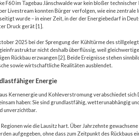
 F60 im Tagebau Jänschwalde war kein bloßer technischer 
 per Livestream konnten Bürger verfolgen, wie eine zentrale
itigt wurde – in einer Zeit, in der der Energiebedarf in Deut
r Druck gerät [1].
im Oktober 2025 bei der Sprengung der Kühltürme des stillg
einfrastruktur nicht deshalb überflüssig, weil gleichwertige
gen Rückbau erzwangen [2]. Beide Ereignisse stehen sinnbildli
ische sowie wirtschaftliche Realitäten ausblendet.
dlastfähiger Energie
 aus Kernenergie und Kohleverstromung verabschiedet sich
insam haben: Sie sind grundlastfähig, wetterunabhängig un
nd unverzichtbar.
 Regionen wie die Lausitz hart. Über Jahrzehnte gewachsene i
rden aufgegeben, ohne dass zum Zeitpunkt des Rückbaus ein b