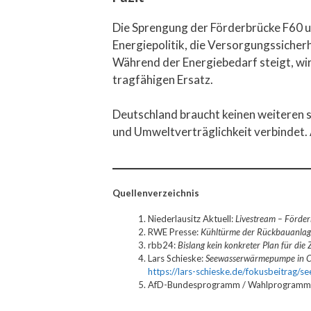
Die Sprengung der Förderbrücke F60 un
Energiepolitik, die Versorgungssicher
Während der Energiebedarf steigt, wi
tragfähigen Ersatz.
Deutschland braucht keinen weiteren s
und Umweltverträglichkeit verbindet. A
Quellenverzeichnis
Niederlausitz Aktuell:
Livestream – Förde
RWE Presse:
Kühltürme der Rückbauanlag
rbb24:
Bislang kein konkreter Plan für die
Lars Schieske:
Seewasserwärmepumpe in Cot
https://lars-schieske.de/fokusbeitrag/
AfD-Bundesprogramm / Wahlprogramm: Ab