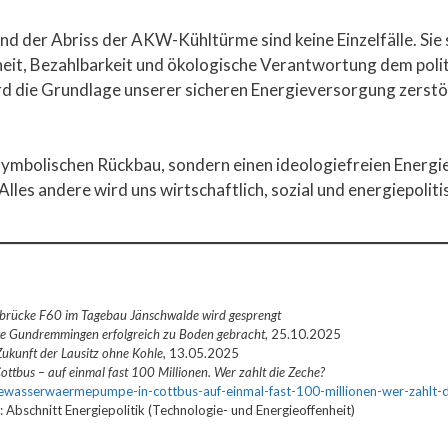
d der Abriss der AKW-Kühltürme sind keine Einzelfälle. Sie 
heit, Bezahlbarkeit und ökologische Verantwortung dem polit
rd die Grundlage unserer sicheren Energieversorgung zerstö
ymbolischen Rückbau, sondern einen ideologiefreien Energiem
lles andere wird uns wirtschaftlich, sozial und energiepolit
rbrücke F60 im Tagebau Jänschwalde wird gesprengt
e Gundremmingen erfolgreich zu Boden gebracht
, 25.10.2025
 Zukunft der Lausitz ohne Kohle
, 13.05.2025
tbus – auf einmal fast 100 Millionen. Wer zahlt die Zeche?
seewasserwaermepumpe-in-cottbus-auf-einmal-fast-100-millionen-wer-zahlt-d
schnitt Energiepolitik (Technologie- und Energieoffenheit)