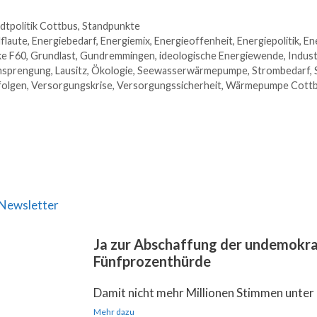
dtpolitik Cottbus
,
Standpunkte
flaute
,
Energiebedarf
,
Energiemix
,
Energieoffenheit
,
Energiepolitik
,
En
ke F60
,
Grundlast
,
Gundremmingen
,
ideologische Energiewende
,
Indust
msprengung
,
Lausitz
,
Ökologie
,
Seewasserwärmepumpe
,
Strombedarf
,
folgen
,
Versorgungskrise
,
Versorgungssicherheit
,
Wärmepumpe Cott
Newsletter
Ja zur Abschaffung der undemokra
Fünfprozenthürde
Damit nicht mehr Millionen Stimmen unter 
Mehr dazu