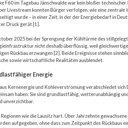
 F60 im Tagebau Jänschwalde war kein bloßer technischer 
 per Livestream konnten Bürger verfolgen, wie eine zentrale
itigt wurde – in einer Zeit, in der der Energiebedarf in Deut
r Druck gerät [1].
im Oktober 2025 bei der Sprengung der Kühltürme des stillg
einfrastruktur nicht deshalb überflüssig, weil gleichwertige
gen Rückbau erzwangen [2]. Beide Ereignisse stehen sinnbildli
ische sowie wirtschaftliche Realitäten ausblendet.
dlastfähiger Energie
 aus Kernenergie und Kohleverstromung verabschiedet sich
insam haben: Sie sind grundlastfähig, wetterunabhängig un
nd unverzichtbar.
 Regionen wie die Lausitz hart. Über Jahrzehnte gewachsene i
rden aufgegeben, ohne dass zum Zeitpunkt des Rückbaus ein b