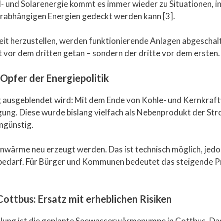
d- und Solarenergie kommt es immer wieder zu Situationen, in
rabhängigen Energien gedeckt werden kann [3].
it herzustellen, werden funktionierende Anlagen abgeschalt
tt vor dem dritten getan – sondern der dritte vor dem ersten.
Opfer der Energiepolitik
ig ausgeblendet wird: Mit dem Ende von Kohle- und Kernkraf
ng. Diese wurde bislang vielfach als Nebenprodukt der St
ngünstig.
nwärme neu erzeugt werden. Das ist technisch möglich, jedoc
edarf. Für Bürger und Kommunen bedeutet das steigende Prei
ttbus: Ersatz mit erheblichen Risiken
icklung ist die geplante Seewasserwärmepumpe in Cottbus. Da