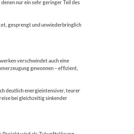
 denen nur ein sehr geringer Teil des
et, gesprengt und unwiederbringlich
twerken verschwindet auch eine
romerzeugung gewonnen – effizient,
h deutlich energieintensiver, teurer
se bei gleichzeitig sinkender
s Projekt wird als Zukunftslösung