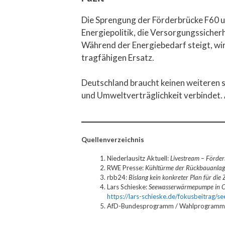
Die Sprengung der Förderbrücke F60 un
Energiepolitik, die Versorgungssicher
Während der Energiebedarf steigt, wi
tragfähigen Ersatz.
Deutschland braucht keinen weiteren s
und Umweltverträglichkeit verbindet. A
Quellenverzeichnis
Niederlausitz Aktuell:
Livestream – Förde
RWE Presse:
Kühltürme der Rückbauanlag
rbb24:
Bislang kein konkreter Plan für die
Lars Schieske:
Seewasserwärmepumpe in Cot
https://lars-schieske.de/fokusbeitrag/
AfD-Bundesprogramm / Wahlprogramm: Ab