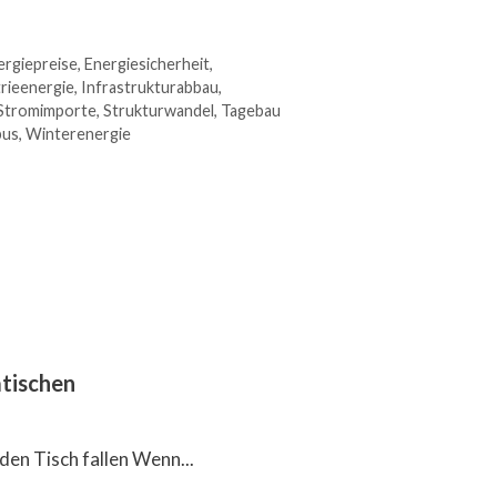
ergiepreise
,
Energiesicherheit
,
rieenergie
,
Infrastrukturabbau
,
Stromimporte
,
Strukturwandel
,
Tagebau
bus
,
Winterenergie
tischen
den Tisch fallen Wenn...