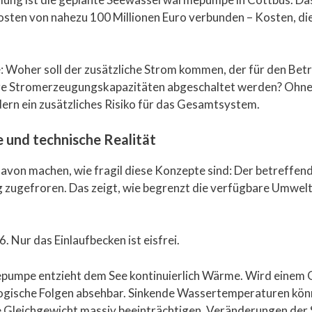
kosten von nahezu 100 Millionen Euro verbunden – Kosten, d
: Woher soll der zusätzliche Strom kommen, der für den Be
here Stromerzeugungskapazitäten abgeschaltet werden? Ohne
rn ein zusätzliches Risiko für das Gesamtsystem.
 und technische Realität
davon machen, wie fragil diese Konzepte sind: Der betreffend
 zugefroren. Das zeigt, wie begrenzt die verfügbare Umwelt
umpe entzieht dem See kontinuierlich Wärme. Wird einem 
ologische Folgen absehbar. Sinkende Wassertemperaturen k
Gleichgewicht massiv beeinträchtigen. Veränderungen der S