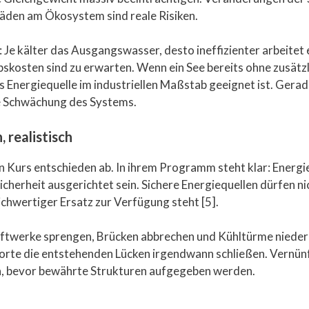
häden am Ökosystem sind reale Risiken.
 Je kälter das Ausgangswasser, desto ineffizienter arbeite
kosten sind zu erwarten. Wenn ein See bereits ohne zusätzl
ls Energiequelle im industriellen Maßstab geeignet ist. Gera
he Schwächung des Systems.
 realistisch
en Kurs entschieden ab. In ihrem Programm steht klar: Energi
herheit ausgerichtet sein. Sichere Energiequellen dürfen n
ichwertiger Ersatz zur Verfügung steht [5].
raftwerke sprengen, Brücken abbrechen und Kühltürme nieder
te die entstehenden Lücken irgendwann schließen. Vernünft
n, bevor bewährte Strukturen aufgegeben werden.