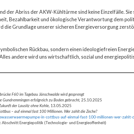
d der Abriss der AKW-Kühltürme sind keine Einzelfälle. Sie 
heit, Bezahlbarkeit und ökologische Verantwortung dem polit
rd die Grundlage unserer sicheren Energieversorgung zerstö
ymbolischen Rückbau, sondern einen ideologiefreien Energiem
lles andere wird uns wirtschaftlich, sozial und energiepolit
rbrücke F60 im Tagebau Jänschwalde wird gesprengt
e Gundremmingen erfolgreich zu Boden gebracht
, 25.10.2025
 Zukunft der Lausitz ohne Kohle
, 13.05.2025
tbus – auf einmal fast 100 Millionen. Wer zahlt die Zeche?
seewasserwaermepumpe-in-cottbus-auf-einmal-fast-100-millionen-wer-zahlt-d
schnitt Energiepolitik (Technologie- und Energieoffenheit)