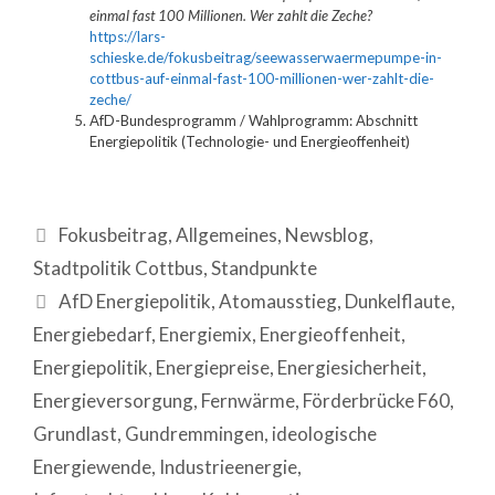
einmal fast 100 Millionen. Wer zahlt die Zeche?
https://lars-
schieske.de/fokusbeitrag/seewasserwaermepumpe-in-
cottbus-auf-einmal-fast-100-millionen-wer-zahlt-die-
zeche/
AfD-Bundesprogramm / Wahlprogramm: Abschnitt
Energiepolitik (Technologie- und Energieoffenheit)
Fokusbeitrag
,
Allgemeines
,
Newsblog
,
Stadtpolitik Cottbus
,
Standpunkte
AfD Energiepolitik
,
Atomausstieg
,
Dunkelflaute
,
Energiebedarf
,
Energiemix
,
Energieoffenheit
,
Energiepolitik
,
Energiepreise
,
Energiesicherheit
,
Energieversorgung
,
Fernwärme
,
Förderbrücke F60
,
Grundlast
,
Gundremmingen
,
ideologische
Energiewende
,
Industrieenergie
,