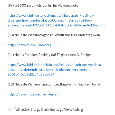
(9) Fast 500 Euro mehr ab Juli für Abgeordnete
https://www.stuttgarter-zeitung.de/inhalt.spahn-haelt-an-
diaetenerhoehung-fest-fast-500-euro-mehr-ab-juli-fuer-
abgeordnete.e5890163-646d-4d04-b002-b0ddae84d2ba.html
(10) Neueste Wahlumfragen im Wahltrend zur Bundestagswahl
https://dawum.de/Bundestag
(11) Neues Politiker-Ranking da! Es gibt einen Aufsteiger
https://www.bild.de/politik/inland/exklusive-umfrage-von-insa-
alexander-dobrindt-ist-ploetzlich-die-ranking-rakete-
6a01e4f07b6d0cd4a33ad034
(12) Neueste Wahlumfrage zur Landtagswahl in Sachsen-Anhalt
https://dawum.de/Sachsen-Anhalt
Fokusbeitrag
,
Bundestag
,
Newsblog