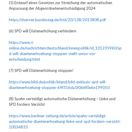
(5) Entwurf eines Gesetzes zur Streichung der automatischen
Anpassung der Abgeordnetenentschädigung 2024
https://dserver.bundestag.de/btd/20/138/2013808.pdf
(6) SPD will Diätenerhöhung verhindern
https://www.t-
online.de/nachrichten/deutschland/innenpolitik/id_101235960/sp
d-will-diaetenerhoehung-stoppen-stellt-union-vor-
entscheidung.html
(7) SPD will Diätenerhöhung stoppen!
https://www.bild.de/politik/inland/bild-exklusiv-spd-will-
diaetenerhoehung-stoppen-69f316da1f066f0e6e199010
(8) Spahn verteidigt automatische Diätenerhöhung – Linke und
SPD fordern Verzicht
https://www.berliner-zeitung.de/article/spahn-verteidigt-
automatische-diaetenerhoehung-linke-und-spd-fordern-verzicht-
10034833