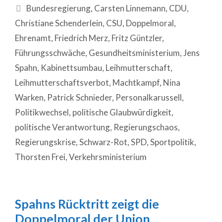
Bundesregierung
,
Carsten Linnemann
,
CDU
,
Christiane Schenderlein
,
CSU
,
Doppelmoral
,
Ehrenamt
,
Friedrich Merz
,
Fritz Güntzler
,
Führungsschwäche
,
Gesundheitsministerium
,
Jens
Spahn
,
Kabinettsumbau
,
Leihmutterschaft
,
Leihmutterschaftsverbot
,
Machtkampf
,
Nina
Warken
,
Patrick Schnieder
,
Personalkarussell
,
Politikwechsel
,
politische Glaubwürdigkeit
,
politische Verantwortung
,
Regierungschaos
,
Regierungskrise
,
Schwarz-Rot
,
SPD
,
Sportpolitik
,
Thorsten Frei
,
Verkehrsministerium
Spahns Rücktritt zeigt die
Doppelmoral der Union