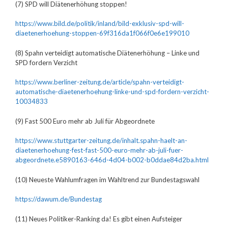
(7) SPD will Diätenerhöhung stoppen!
https://www.bild.de/politik/inland/bild-exklusiv-spd-will-
diaetenerhoehung-stoppen-69f316da1f066f0e6e199010
(8) Spahn verteidigt automatische Diätenerhöhung – Linke und
SPD fordern Verzicht
https://www.berliner-zeitung.de/article/spahn-verteidigt-
automatische-diaetenerhoehung-linke-und-spd-fordern-verzicht-
10034833
(9) Fast 500 Euro mehr ab Juli für Abgeordnete
https://www.stuttgarter-zeitung.de/inhalt.spahn-haelt-an-
diaetenerhoehung-fest-fast-500-euro-mehr-ab-juli-fuer-
abgeordnete.e5890163-646d-4d04-b002-b0ddae84d2ba.html
(10) Neueste Wahlumfragen im Wahltrend zur Bundestagswahl
https://dawum.de/Bundestag
(11) Neues Politiker-Ranking da! Es gibt einen Aufsteiger