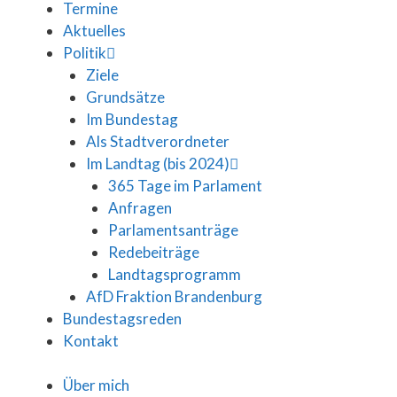
Termine
Aktuelles
Politik
Ziele
Grundsätze
Im Bundestag
Als Stadtverordneter
Im Landtag (bis 2024)
365 Tage im Parlament
Anfragen
Parlamentsanträge
Redebeiträge
Landtagsprogramm
AfD Fraktion Brandenburg
Bundestagsreden
Kontakt
Über mich