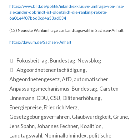
https://www.bild.de/politik/inland/exklusive-umfrage-von-insa-
alexander-dobrindt-ist-ploetzlich-die-ranking-rakete-
6a01e4f07b6d0cd4a33ad034
(12) Neueste Wahlumfrage zur Landtagswahl in Sachsen-Anhalt
https://dawum.de/Sachsen-Anhalt
Fokusbeitrag
,
Bundestag
,
Newsblog
Abgeordnetenentschädigung
,
Abgeordnetengesetz
,
AfD
,
automatischer
Anpassungsmechanismus
,
Bundestag
,
Carsten
Linnemann
,
CDU
,
CSU
,
Diätenerhöhung
,
Energiepreise
,
Friedrich Merz
,
Gesetzgebungsverfahren
,
Glaubwürdigkeit
,
Grüne
,
Jens Spahn
,
Johannes Fechner
,
Koalition
,
Landtagswahl
,
Nominallohnindex
,
politische