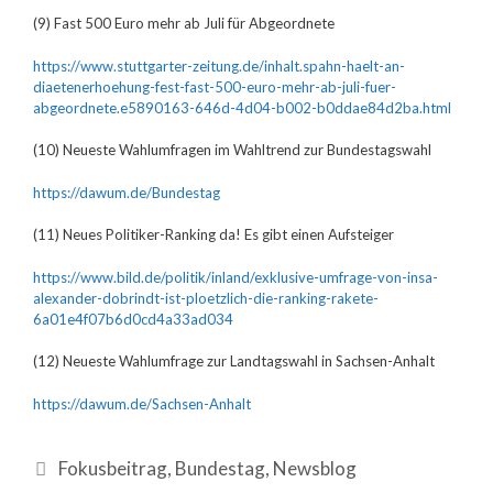
(9) Fast 500 Euro mehr ab Juli für Abgeordnete
https://www.stuttgarter-zeitung.de/inhalt.spahn-haelt-an-
diaetenerhoehung-fest-fast-500-euro-mehr-ab-juli-fuer-
abgeordnete.e5890163-646d-4d04-b002-b0ddae84d2ba.html
(10) Neueste Wahlumfragen im Wahltrend zur Bundestagswahl
https://dawum.de/Bundestag
(11) Neues Politiker-Ranking da! Es gibt einen Aufsteiger
https://www.bild.de/politik/inland/exklusive-umfrage-von-insa-
alexander-dobrindt-ist-ploetzlich-die-ranking-rakete-
6a01e4f07b6d0cd4a33ad034
(12) Neueste Wahlumfrage zur Landtagswahl in Sachsen-Anhalt
https://dawum.de/Sachsen-Anhalt
Fokusbeitrag
,
Bundestag
,
Newsblog