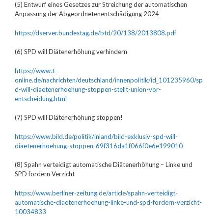
(5) Entwurf eines Gesetzes zur Streichung der automatischen
Anpassung der Abgeordnetenentschädigung 2024
https://dserver.bundestag.de/btd/20/138/2013808.pdf
(6) SPD will Diätenerhöhung verhindern
https://www.t-
online.de/nachrichten/deutschland/innenpolitik/id_101235960/sp
d-will-diaetenerhoehung-stoppen-stellt-union-vor-
entscheidung.html
(7) SPD will Diätenerhöhung stoppen!
https://www.bild.de/politik/inland/bild-exklusiv-spd-will-
diaetenerhoehung-stoppen-69f316da1f066f0e6e199010
(8) Spahn verteidigt automatische Diätenerhöhung – Linke und
SPD fordern Verzicht
https://www.berliner-zeitung.de/article/spahn-verteidigt-
automatische-diaetenerhoehung-linke-und-spd-fordern-verzicht-
10034833