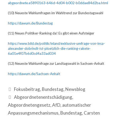
abgeordnete.e5890163-646d-4d04-b002-b0ddae84d2ba.html
(10) Neueste Wahlumfragen im Wahltrend zur Bundestagswahl
https://dawum.de/Bundestag
(11) Neues Politiker-Ranking da! Es gibt einen Aufsteiger
https://www.bild.de/politik/inland/exklusive-umfrage-von-insa-
alexander-dobrindt-ist-ploetzlich-die-ranking-rakete-
6a01e4f07b6d0cd4a33ad034
(12) Neueste Wahlumfrage zur Landtagswahl in Sachsen-Anhalt
https://dawum.de/Sachsen-Anhalt
Fokusbeitrag
,
Bundestag
,
Newsblog
Abgeordnetenentschädigung
,
Abgeordnetengesetz
,
AfD
,
automatischer
Anpassungsmechanismus
,
Bundestag
,
Carsten