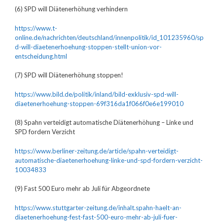
(6) SPD will Diätenerhöhung verhindern
https://www.t-
online.de/nachrichten/deutschland/innenpolitik/id_101235960/sp
d-will-diaetenerhoehung-stoppen-stellt-union-vor-
entscheidung.html
(7) SPD will Diätenerhöhung stoppen!
https://www.bild.de/politik/inland/bild-exklusiv-spd-will-
diaetenerhoehung-stoppen-69f316da1f066f0e6e199010
(8) Spahn verteidigt automatische Diätenerhöhung – Linke und
SPD fordern Verzicht
https://www.berliner-zeitung.de/article/spahn-verteidigt-
automatische-diaetenerhoehung-linke-und-spd-fordern-verzicht-
10034833
(9) Fast 500 Euro mehr ab Juli für Abgeordnete
https://www.stuttgarter-zeitung.de/inhalt.spahn-haelt-an-
diaetenerhoehung-fest-fast-500-euro-mehr-ab-juli-fuer-